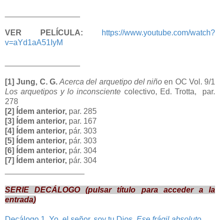
_________________
VER PELÍCULA:
https://www.youtube.com/watch?
v=aYd1aA51IyM
_________________
[1] Jung, C. G.
Acerca del arquetipo del niño
en OC Vol. 9/1
Los arquetipos y lo inconsciente
colectivo, Ed. Trotta, par.
278
[2] Ídem anterior,
par. 285
[3] Ídem anterior,
par. 167
[4] Ídem anterior,
pár. 303
[5] Ídem anterior,
pár. 303
[6] Ídem anterior,
pár. 304
[7] Ídem anterior,
pár. 304
__________________
SERIE DECÁLOGO (pulsar título para acceder a la
entrada)
Decálogo 1. Yo, el señor, soy tu Dios.
Ese frágil absoluto.