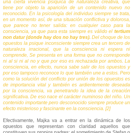
una cierta vivencia psíquica de naturaleza creativa, que
tiene por objeto la aparición de un contenido nuevo no
reconocido. En la psicología del individuo siempre se trata,
en un momento así, de una situación conflictiva y dolorosa,
que parece no tener salida: en cualquier caso para la
consciencia, ya que para esta siempre es válido el
tertium
non datur (donde hay dos no hay tres).
Del choque de los
opuestos la psique inconsciente siempre crea un tercero de
naturaleza irracional, que la consciencia ni espera ni
comprende, Se presenta en una forma que no corresponde
ni al si ni al no y que por eso es rechazada por ambos. La
consciencia, en efecto, nunca sabe salir de los opuestos y
por eso tampoco reconoce lo que también une a estos. Pero
como la solución del conflicto por unión de los opuestos es
de importancia vital y también es ardientemente deseada
por la consciencia, va penetrando la idea de la creación
significativa. De eso nace el carácter numinoso del niño. Un
contenido importante pero desconocido siempre produce un
efecto misterioso y fascinante en la consciencia.
[2]
Efectivamente, Majka va a entrar en la dinámica de los
opuestos que representan con claridad aquellos que
constituyen sus propios padres: el sometimiento de Stefan o