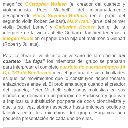
magnífico
Cristopher Walken
(el creador del cuarteto y
violonchelista Peter Mitchell), del infortunadamente
desaparecido
Philip Seymour-Hoffman
(en el papel del
segundo violín Robert Gelbart),
Mark Ivanir
(en el del primer
violín Daniel Lerner) y
Catherine Keener
(en el de la
intérprete de la viola Juliette Gelbart). También tenemos a
Imogen Poots
en el papel de la hija del matrimonio Gelbart
(Robert y Juliette).
Para celebrar el veinticinco aniversario de la creación
del
cuarteto "La fuga"
los miembros del grupo se preparan
para interpretar el complejo
cuarteto de cuerda número 14
Op. 131 de Beethoven
y en el que una de sus dificultades
es que los movimientos que lo constituyen deben tocarse
enlazándose entre sí. El problema surge cuando el creador
del cuarteto, Peter Mitchell, sufre unas molestias en sus
manos que derivan en un principio de Parkinson y que van
a implicar su substitución por parte de otro violonchelista y
que, a su vez, abrirán aspectos hasta entonces ocultos o
latentes entre los miembros del grupo. Hagamos una
pequeña presentación de cada uno de ellos.