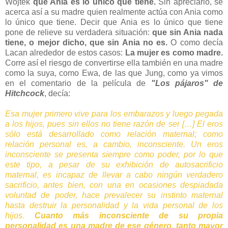
Wojtek
que Ania es lo único que tiene.
Sin apreciarlo, se
acerca así a su madre quien realmente actúa con Ania como
lo único que tiene. Decir que Ania es lo único que tiene
pone de relieve su verdadera situación:
que sin Ania nada
tiene, o mejor dicho, que sin Ania no es.
O como decía
Lacan alrededor de estos casos:
La mujer es como madre.
Corre así el riesgo de convertirse ella también en una madre
como la suya, como Ewa, de las que Jung, como ya vimos
en el comentario de la película de
"Los pájaros" de
Hitchcock
, decía:
Esa mujer primero vive para los embarazos y luego pegada
a los hijos, pues sin ellos no tiene razón de ser […] El eros
sólo está desarrollado como relación maternal; como
relación personal es, a cambio, inconsciente. Un eros
inconsciente se presenta siempre como poder, por lo que
este tipo, a pesar de su exhibición de autosacrificio
maternal, es incapaz de llevar a cabo ningún verdadero
sacrificio, antes bien, con una en ocasiones despiadada
voluntad de poder, hace prevalecer su instinto maternal
hasta destruir la personalidad y la vida personal de los
hijos.
Cuanto más inconsciente de su propia
personalidad es una madre de ese género, tanto mayor