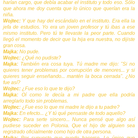
harían cargo, que debía acabar el instituto y todo eso. Sólo
que ahora me doy cuenta que lo único que querían era la
niña.
Wojtec:
Y que hay del escándalo en el instituto. Era ella la
jefa de estudios. Yo era un joven profesor y tú ibas a ese
mismo instituto. Pero tú te llevaste la peor parte. Cuando
llegó el momento de decir que la hija era nuestra, no dijiste
gran cosa.
Majka:
No pude.
Wojtec:
¿Qué no pudiste?
Majka:
También era cosa tuya. Tú madre me dijo: "Si no
quieres tener problemas por corrupción de menores... y si
quieres seguir enseñando... mantén la boca cerrada". ¿No
fue así?
Wojtec:
¿Fue eso lo que te dijo?
Majka:
Oí como le decía a mi padre que ella podría
arreglarlo todo sin problemas.
Wojtec:
¿Fue eso lo que mi madre le dijo a tu padre?
Majka:
En efecto... ¿Y tú qué pensaste de todo aquello?
Wojtec:
Para serte sincero... Nunca pensé que algo así
pudiese suceder en Polonia. Que el hijo de alguien sea
registrado oficialmente como hijo de otra persona.
Majka:
Por supuesto que puede hacerse. Lo único que