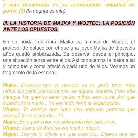
y más desaforada es su inconsciente voluntad de
poder.
[3]
(la negrita es mía).
III. LA HISTORIA DE MAJKA Y WOJTEC: LA POSICIÓN
ANTE LOS OPUESTOS.
En su huida con Ania, Maika va a casa de Wojtec, el
profesor de polaco con el que una joven Majka de dieciséis
años quedó embarazada. Se observa, desde el principio,
una situación tensa entre ellos. Así conocemos la historia tal
y como fue y como afectó a cada uno de ellos. Veamos un
fragmento de la escena:
Majka:
Después que yo naciese ya no pudo tener más
niños. En parte por culpa mía, de alguna manera. Pero ella
siempre ha querido tener varios niños, eso lo sé. Así que
cuando Ania nació... Ya ves todo tiene su explicación.
Wojtec:
Te olvidas que hubo una segunda persona que
accedió a ese acuerdo... Tú.
Majka:
En aquel entonces sólo tenía dieciséis años.
Wojtec:
Juana de Arco no era mucho mayor.
Majka:
Eso ya lo dijiste en una ocasión... Dijeron que se