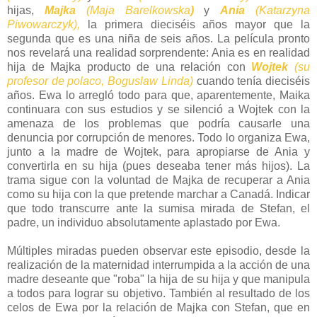
hijas,
Majka
(Maja Barelkowska
)
y
Ania
(Katarzyna
Piwowarczyk),
la primera dieciséis años mayor que la
segunda que es una niña de seis años. La película pronto
nos revelará una realidad sorprendente: Ania es en realidad
hija de Majka producto de una relación con
Wojtek
(su
profesor de polaco, Boguslaw Linda)
cuando tenía dieciséis
años. Ewa lo arregló todo para que, aparentemente, Maika
continuara con sus estudios y se silenció a Wojtek con la
amenaza de los problemas que podría causarle una
denuncia por corrupción de menores. Todo lo organiza Ewa,
junto a la madre de Wojtek, para apropiarse de Ania y
convertirla en su hija (pues deseaba tener más hijos). La
trama sigue con la voluntad de Majka de recuperar a Ania
como su hija con la que pretende marchar a Canadá. Indicar
que todo transcurre ante la sumisa mirada de Stefan, el
padre, un individuo absolutamente aplastado por Ewa.
Múltiples miradas pueden observar este episodio, desde la
realización de la maternidad interrumpida a la acción de una
madre deseante que "roba" la hija de su hija y que manipula
a todos para lograr su objetivo. También al resultado de los
celos de Ewa por la relación de Majka con Stefan, que en