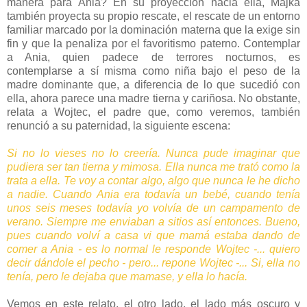
manera para Ania? En su proyección hacia ella, Majka
también proyecta su propio rescate, el rescate de un entorno
familiar marcado por la dominación materna que la exige sin
fin y que la penaliza por el favoritismo paterno. Contemplar
a Ania, quien padece de terrores nocturnos, es
contemplarse a sí misma como niña bajo el peso de la
madre dominante que, a diferencia de lo que sucedió con
ella, ahora parece una madre tierna y cariñosa. No obstante,
relata a Wojtec, el padre que, como veremos, también
renunció a su paternidad, la siguiente escena:
Si no lo vieses no lo creería. Nunca pude imaginar que
pudiera ser tan tierna y mimosa. Ella nunca me trató como la
trata a ella. Te voy a contar algo, algo que nunca le he dicho
a nadie. Cuando Ania era todavía un bebé, cuando tenía
unos seis meses todavía yo volvía de un campamento de
verano. Siempre me enviaban a sitios así entonces. Bueno,
pues cuando volví a casa vi que mamá estaba dando de
comer a Ania - es lo normal le responde Wojtec -... quiero
decir dándole el pecho - pero... repone Wojtec -... Si, ella no
tenía, pero le dejaba que mamase, y ella lo hacía.
Vemos en este relato, el otro lado, el lado más oscuro y