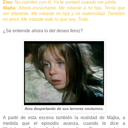
Ewa:
No cuentes con él. Ya te contaré cuando me jubile.
Majka:
Ahora escúchame. Me robaste a mi hija. Tenía que
ser diferente. Me robaste mi hija y mi maternidad. También
mi amor. Me robaste todo lo que soy. Todo.
¿Se entiende ahora lo del deseo feroz?
Ania despertando de sus terrores nocturnos.
A partir de esta escena también la realidad de Majka, a
medida que el episodio avanza, cuando le dice a