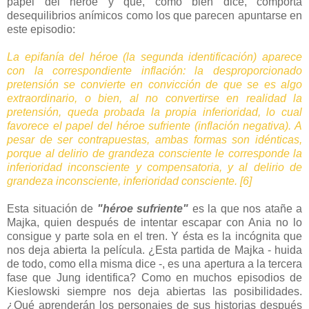
papel del héroe y que, como bien dice, comporta
desequilibrios anímicos como los que parecen apuntarse en
este episodio:
La epifanía del héroe (la segunda identificación) aparece
con la correspondiente inflación: la desproporcionado
pretensión se convierte en convicción de que se es algo
extraordinario, o bien, al no convertirse en realidad la
pretensión, queda probada la propia inferioridad, lo cual
favorece el papel del héroe sufriente (inflación negativa). A
pesar de ser contrapuestas, ambas formas son idénticas,
porque al delirio de grandeza consciente le corresponde la
inferioridad inconsciente y compensatoria, y al delirio de
grandeza inconsciente, inferioridad consciente. [6]
Esta situación de
"héroe sufriente"
es la que nos atañe a
Majka, quien después de intentar escapar con Ania no lo
consigue y parte sola en el tren. Y ésta es la incógnita que
nos deja abierta la película. ¿Esta partida de Majka - huida
de todo, como ella misma dice -, es una apertura a la tercera
fase que Jung identifica? Como en muchos episodios de
Kieslowski siempre nos deja abiertas las posibilidades.
¿Qué aprenderán los personajes de sus historias después