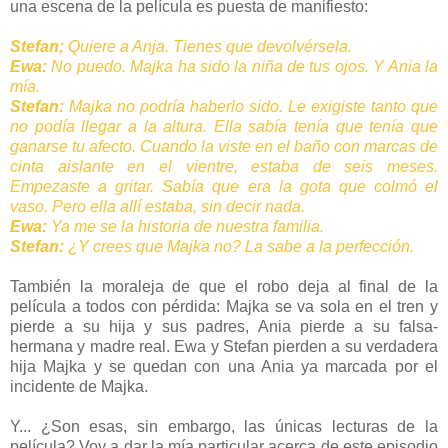
una escena de la película es puesta de manifiesto:
Stefan;
Quiere a Anja. Tienes que devolvérsela.
Ewa:
No puedo. Majka ha sido la niña de tus ojos. Y Ania la
mía.
Stefan:
Majka no podría haberlo sido. Le exigiste tanto que
no podía llegar a la altura. Ella sabía tenía que tenía que
ganarse tu afecto. Cuando la viste en el baño con marcas de
cinta aislante en el vientre, estaba de seis meses.
Empezaste a gritar. Sabía que era la gota que colmó el
vaso. Pero ella allí estaba, sin decir nada.
Ewa:
Ya me se la historia de nuestra familia.
Stefan:
¿Y crees que Majka no? La sabe a la perfección.
También la moraleja de que el robo deja al final de la
película a todos con pérdida: Majka se va sola en el tren y
pierde a su hija y sus padres, Ania pierde a su falsa-
hermana y madre real. Ewa y Stefan pierden a su verdadera
hija Majka y se quedan con una Ania ya marcada por el
incidente de Majka.
Y... ¿Son esas, sin embargo, las únicas lecturas de la
película? Voy a dar la mía particular acerca de este episodio