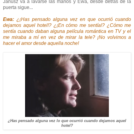
Janusz va a lavarse las manos y Ewa, desde detrás de la
puerta sigue...
Ewa:
¿¡Has pensado alguna vez en que ocurrió cuando
dejamos aquel hotel!? ¿¡En cómo me sentía!? ¿Cómo me
sentía cuando daban alguna película romántica en TV y el
me miraba a mí en vez de mirar la tele? ¡No volvimos a
hacer el amor desde aquella noche!
¿Has pensado alguna vez lo que ocurrió cuando dejamos aquel
hotel?