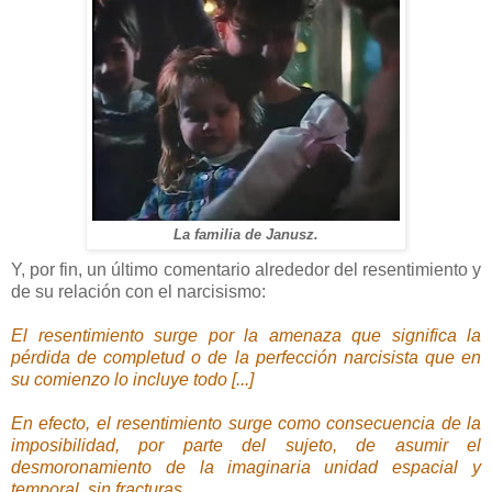
La familia de Janusz.
Y, por fin, un último comentario alrededor del resentimiento y
de su relación con el narcisismo:
El resentimiento surge por la amenaza que significa la
pérdida de completud o de la perfección narcisista que en
su comienzo lo incluye todo [...]
En efecto, el resentimiento surge como consecuencia de la
imposibilidad, por parte del sujeto, de asumir el
desmoronamiento de la imaginaria unidad espacial y
temporal, sin fracturas.