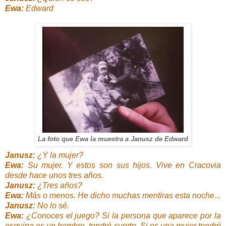
Ewa:
Edward
La foto que Ewa la muestra a Janusz de Edward
Janusz:
¿Y la mujer?
Ewa:
Su mujer. Y estos son sus hijos. Vive en Cracovia
desde hace unos tres años.
Janusz:
¿Tres años?
Ewa:
Más o menos. He dicho muchas mentiras esta noche...
Janusz:
No lo sé.
Ewa:
¿Conoces el juego? Si la persona que aparece por la
esquina es un hombre, tendré suerte. Si es una mujer tendré