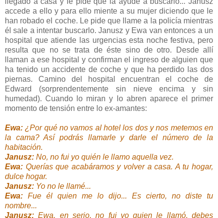
llegado a casa y le pide que la ayude a buscarlo... Janusz
accede a ello y para ello miente a su mujer diciendo que le
han robado el coche. Le pide que llame a la policía mientras
él sale a intentar buscarlo. Janusz y Ewa van entonces a un
hospital que atiende las urgencias esta noche festiva, pero
resulta que no se trata de éste sino de otro. Desde allí
llaman a ese hospital y confirman el ingreso de alguien que
ha tenido un accidente de coche y que ha perdido las dos
piernas. Camino del hospital encuentran el coche de
Edward (sorprendentemente sin nieve encima y sin
humedad). Cuando lo miran y lo abren aparece el primer
momento de tensión entre lo ex-amantes:
Ewa:
¿Por qué no vamos al hotel los dos y nos metemos en
la cama? Así podrás llamarle y darle el número de la
habitación.
Janusz:
No, no fui yo quién le llamo aquella vez.
Ewa:
Querías que acabáramos y volver a casa. A tu hogar,
dulce hogar.
Janusz:
Yo no le llamé...
Ewa:
Fue él quien me lo dijo... Es cierto, no diste tu
nombre...
Janusz:
Ewa, en serio, no fui yo quien le llamó, debes