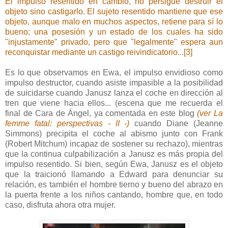
El impulso resentido en cambio, no persigue destruir el
objeto sino castigarlo. El sujeto resentido mantiene que ese
objeto, aunque malo en muchos aspectos, retiene para sí lo
bueno; una posesión y un estado de los cuales ha sido
"injustamente" privado, pero que "legalmente" espera aun
reconquistar mediante un castigo reivindicatorio...[3]
Es lo que observamos en Ewa, el impulso envidioso como
impulso destructor, cuando asiste impasible a la posibilidad
de suicidarse cuando Janusz lanza el coche en dirección al
tren que viene hacia ellos... (escena que me recuerda el
final de Cara de Ángel, ya comentada en este blog
(ver La
femme fatal: perspectivas - II -)
cuando Diane (Jeanne
Simmons) precipita el coche al abismo junto con Frank
(Robert Mitchum) incapaz de sostener su rechazo), mientras
que la continua culpabilización a Janusz es más propia del
impulso resentido. Si bien, según Ewa, Janusz es el objeto
que la traicionó llamando a Edward para denunciar su
relación, es también el hombre tierno y bueno del abrazo en
la puerta frente a los niños cantando, hombre que, en todo
caso, disfruta ahora otra mujer.