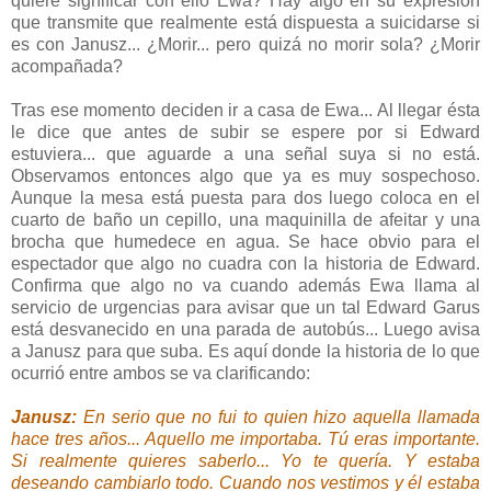
quiere significar con ello Ewa? Hay algo en su expresión
que transmite que realmente está dispuesta a suicidarse si
es con Janusz... ¿Morir... pero quizá no morir sola? ¿Morir
acompañada?
Tras ese momento deciden ir a casa de Ewa... Al llegar ésta
le dice que antes de subir se espere por si Edward
estuviera... que aguarde a una señal suya si no está.
Observamos entonces algo que ya es muy sospechoso.
Aunque la mesa está puesta para dos luego coloca en el
cuarto de baño un cepillo, una maquinilla de afeitar y una
brocha que humedece en agua. Se hace obvio para el
espectador que algo no cuadra con la historia de Edward.
Confirma que algo no va cuando además Ewa llama al
servicio de urgencias para avisar que un tal Edward Garus
está desvanecido en una parada de autobús... Luego avisa
a Janusz para que suba. Es aquí donde la historia de lo que
ocurrió entre ambos se va clarificando:
Janusz:
En serio que no fui to quien hizo aquella llamada
hace tres años... Aquello me importaba. Tú eras importante.
Si realmente quieres saberlo... Yo te quería. Y estaba
deseando cambiarlo todo. Cuando nos vestimos y él estaba