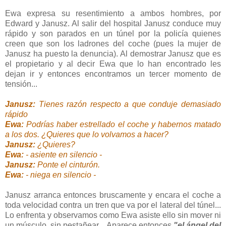
Ewa expresa su resentimiento a ambos hombres, por
Edward y Janusz. Al salir del hospital Janusz conduce muy
rápido y son parados en un túnel por la policía quienes
creen que son los ladrones del coche (pues la mujer de
Janusz ha puesto la denuncia). Al demostrar Janusz que es
el propietario y al decir Ewa que lo han encontrado les
dejan ir y entonces encontramos un tercer momento de
tensión...
Janusz:
Tienes razón respecto a que conduje demasiado
rápido
Ewa:
Podrías haber estrellado el coche y habernos matado
a los dos. ¿Quieres que lo volvamos a hacer?
Janusz:
¿Quieres?
Ewa:
- asiente en silencio -
Janusz:
Ponte el cinturón.
Ewa:
- niega en silencio -
Janusz arranca entonces bruscamente y encara el coche a
toda velocidad contra un tren que va por el lateral del túnel...
Lo enfrenta y observamos como Ewa asiste ello sin mover ni
un músculo, sin pestañear... Aparece entonces
"el ángel del