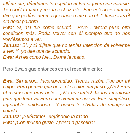
allí de pie, dándonos la espalda ni tan siquiera me miraste.
Te cogí la mano y me la rechazaste. Fue entonces cuando
dijo que podías elegir o quedarte o irte con él. Y fuiste tras él
sin decir palabra.
Ewa:
Si, así fue como ocurrió... Pero Edward puso otra
condición más. Podía volver con él siempre que no nos
volviésemos a ver.
Janusz:
Si, y tú dijiste que no tenías intención de volverme
a ver. Y yo dije que de acuerdo.
Ewa:
Así es como fue... Dame la mano.
Pero Ewa sigue entonces con el resentimiento:
Ewa:
Sin amor... Incomprendido. Tienes razón. Fue por mi
culpa. Pero parece que has salido bien del paso. ¿No? Eres
el mismo que eras antes. ¿No es cierto? Te las arreglaste
para que todo volviera a funcionar de nuevo. Eres simpático,
agradable, cuidadoso... Y nunca te olvidas de recoger la
colada.
Janusz:
¡Suéltame! - dejándole la mano -
Ewa:
¡Con mucho gusto, apesta a gasolina!