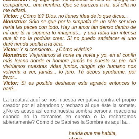
compañero... una hembra. Que se parezca a mi, así ella no
me odiará.
Víctor:
¿Cómo tú? Dios, no tienes idea de lo que dices...
Monstruo:
Sólo se que por la simpatía de un sólo ser vivo
haría las paces con todo. Hay un amor tan denso dentro de
mí que tú ni siquiera lo imaginas... y una rabia tan intensa
que tú no la podrías creer. Si no puedo satisfacer el uno
daré rienda suelta a la otra.
Víctor:
Y si consiento... ¿Cómo viviréis?
Monstruo:
Viajaríamos al norte mi novia y yo, en el confín
más lejano donde el hombre jamás ha puesto su pie. Allí
viviríamos nuestras vidas juntos, ningún ojo humano nos
volvería a ver, jamás... lo juro. Tú debes ayudarme, por
favor...
Víctor:
Si es posible deshacer este agravio entonces lo
haré...
La creatura aquí se nos muestra vengativa contra el propio
creador por el abandono y rechazo al que éste la somete.
¿No es acaso así como nuestra sombra personal reacciona
cuando no la tomamos en cuenta o la rechazamos
abiertamente? Como dice Sabines la Sombra es aquí la...
herida que me habita,
el
eco