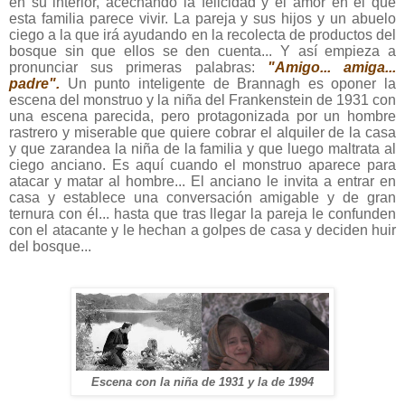
en su interior, acechando la felicidad y el amor en el que
esta familia parece vivir. La pareja y sus hijos y un abuelo
ciego a la que irá ayudando en la recolecta de productos del
bosque sin que ellos se den cuenta... Y así empieza a
pronunciar sus primeras palabras:
"Amigo... amiga...
padre".
Un punto inteligente de Brannagh es oponer la
escena del monstruo y la niña del Frankenstein de 1931 con
una escena parecida, pero protagonizada por un hombre
rastrero y miserable que quiere cobrar el alquiler de la casa
y que zarandea la niña de la familia y que luego maltrata al
ciego anciano. Es aquí cuando el monstruo aparece para
atacar y matar al hombre... El anciano le invita a entrar en
casa y establece una conversación amigable y de gran
ternura con él... hasta que tras llegar la pareja le confunden
con el atacante y le hechan a golpes de casa y deciden huir
del bosque...
Escena con la niña de 1931 y la de 1994