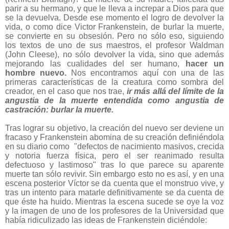
parir a su hermano, y que le lleva a increpar a Dios para que
se la devuelva. Desde ese momento el logro de devolver la
vida, o como dice Victor Frankenstein, de burlar la muerte,
se convierte en su obsesión. Pero no sólo eso, siguiendo
los textos de uno de sus maestros, el profesor Waldman
(John Cleese), no sólo devolver la vida, sino que además
mejorando las cualidades del ser humano,
hacer un
hombre nuevo.
Nos encontramos aquí con una de las
primeras características de la creatura como sombra del
creador, en el caso que nos trae,
ir más allá del límite de la
angustia de la muerte entendida como angustia de
castración: burlar la muerte.
Tras lograr su objetivo, la creación del nuevo ser deviene un
fracaso y Frankenstein abomina de su creación definiéndola
en su diario como "defectos de nacimiento masivos, crecida
y notoria fuerza física, pero el ser reanimado resulta
defectuoso y lastimoso" tras lo que parece su aparente
muerte tan sólo revivir. Sin embargo esto no es así, y en una
escena posterior Víctor se da cuenta que el monstruo vive, y
tras un intento para matarle definitivamente se da cuenta de
que éste ha huido. Mientras la escena sucede se oye la voz
y la imagen de uno de los profesores de la Universidad que
había ridiculizado las ideas de Frankenstein diciéndole: