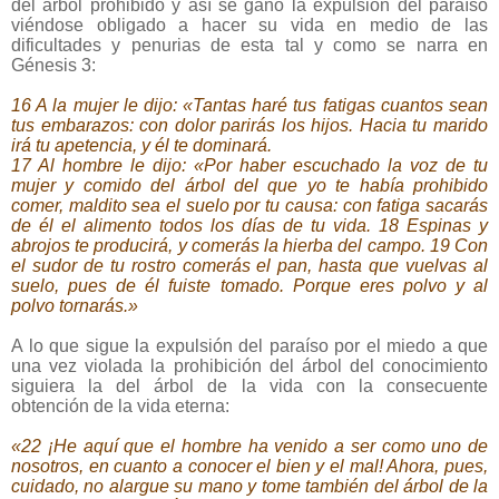
del árbol prohibido y así se ganó la expulsión del paraíso
viéndose obligado a hacer su vida en medio de las
dificultades y penurias de esta tal y como se narra en
Génesis 3:
16 A la mujer le dijo: «Tantas haré tus fatigas cuantos sean
tus embarazos: con dolor parirás los hijos. Hacia tu marido
irá tu apetencia, y él te dominará.
17 Al hombre le dijo: «Por haber escuchado la voz de tu
mujer y comido del árbol del que yo te había prohibido
comer, maldito sea el suelo por tu causa: con fatiga sacarás
de él el alimento todos los días de tu vida. 18 Espinas y
abrojos te producirá, y comerás la hierba del campo. 19 Con
el sudor de tu rostro comerás el pan, hasta que vuelvas al
suelo, pues de él fuiste tomado. Porque eres polvo y al
polvo tornarás.»
A lo que sigue la expulsión del paraíso por el miedo a que
una vez violada la prohibición del árbol del conocimiento
siguiera la del árbol de la vida con la consecuente
obtención de la vida eterna:
«22 ¡He aquí que el hombre ha venido a ser como uno de
nosotros, en cuanto a conocer el bien y el mal! Ahora, pues,
cuidado, no alargue su mano y tome también del árbol de la