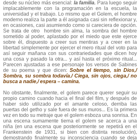
desde su núcleo más esencial:
la familia.
Para luego seguir
implacablemente con la programación en la escuela, la
universidad y el trabajo. Lo mismo que el Golem, el hombre
moderno realiza la parte a él asignada casi sin reflexionar y,
en ocasiones, casi asumiendo como si careciera de opción.
Se trata de otro hombre sin alma, la sombra del hombre
sometido al poder, aplastado por el miedo que este ejerce
sobre él, dispuesto a creer sus mentiras y a creer en la
libertad simplemente por ejercer el mero ritual del voto para
así seguir mañana con sus contrariedades que dicen hoy
una cosa y pasado la otra... y así hasta el próximo ritual...
Parecen ajustadas a ese personaje los versos de Sabines
de su poema y que dicen:
Sobre el tiempo, sin Dios,/
Sombra, su sombra todavía./ Ciega, sin ojos, ciega,/ no
busca a nadie,/ espera – camina.
No obstante, finalmente, el golem parece querer seguir su
propio camino cuando hacia el final del film, y después de
haber sido utilizado por el amante celoso, derriba las
puertas del getho y sale fuera de sus muros... Es la primera
vez en todo su metraje que el golem esboza una sonrisa. En
una escena sumamente tierna el golem se acerca a una
niña (en una escena que posteriormente se repetirá en el
Frankenstein de 1931, si bien con distinta resolución),
demostrando finalmente su inconsciencia cuando se deja