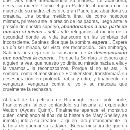
que Dios hace arrebatándole su madre... Le abandona,
desea su muerte. Como el gran Padre le abandona con la
muerte de su madre, el es otro gran Padre que abandona su
creatura. Una bonita metáfora final de como nosotros
mismos, primero ante la presión de los padres, luego ante la
presión de nuestro superyó,
abandonamos a una parte de
nuestro sí mismo - self -
y le relegamos al mundo de la
oscuridad donde su vida transcurre en las sombras del
inconsciente. Sabines dice que la sombra
espera
... Espera
un día ser mirada, ser vista, ser reconocida... Sin embargo,
Sabines nos deja sin la sensación de
la desesperación
que conlleva la espera...
Porque la Sombra si espera que
alguien la vea, que nuestro yo dirija su mirada hacia a ella y
la veamos... la reconozcamos. Porque si no es así... la
sombra, como el monstruo de Frankenstein, transformará su
desesperación en profunda rabia y odio, y finalmente en
venganza, venganza contra el yo y su máscara que
cruelmente la rechazan.
Al final de la pelicula de Brannagh, en el polo norte,
Frankenstein fallece contándole su historia al explorador
Walton (Aydan Quinn). Finalmente aparece el monstruo
quien, cambiando el final de la historia de Mary Shelley, se
inmola junto a su creador - a quien llora profundamente - a
la hora de quemar su cadáver... Buena metáfora de que en