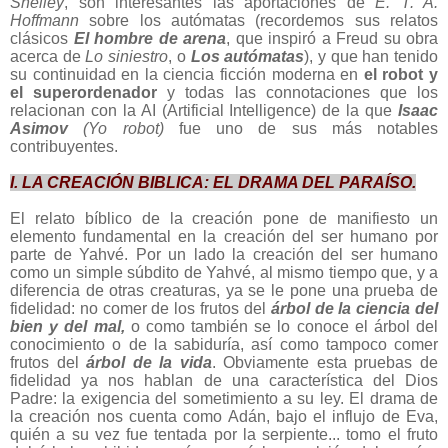
Shelley
, son interesantes las aportaciones de
E. T. A.
Hoffmann
sobre los autómatas (recordemos sus relatos
clásicos
El hombre de arena
, que inspiró a Freud su obra
acerca de
Lo siniestro
, o
Los autómatas
), y que han tenido
su continuidad en la ciencia ficción moderna en
el robot y
el superordenador
y todas las connotaciones que los
relacionan con la AI (Artificial Intelligence) de la que
Isaac
Asimov
(Yo robot)
fue uno de sus más notables
contribuyentes.
I. LA CREACIÓN BIBLICA: EL DRAMA DEL PARAÍSO.
El relato bíblico de la creación pone de manifiesto un
elemento fundamental en la creación del ser humano por
parte de Yahvé. Por un lado la creación del ser humano
como un simple súbdito de Yahvé, al mismo tiempo que, y a
diferencia de otras creaturas, ya se le pone una prueba de
fidelidad: no comer de los frutos del
árbol de la ciencia del
bien y del mal,
o como también se lo conoce el árbol del
conocimiento o de la sabiduría, así como tampoco comer
frutos del
árbol de la vida
. Obviamente esta pruebas de
fidelidad ya nos hablan de una característica del Dios
Padre: la exigencia del sometimiento a su ley. El drama de
la creación nos cuenta como Adán, bajo el influjo de Eva,
quién a su vez fue tentada por la serpiente... tomo el fruto