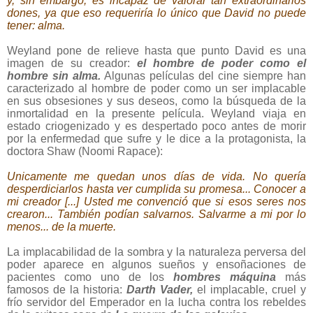
y, sin embargo, es incapaz de valorar tan extraordinarios
dones, ya que eso requeriría lo único que David no puede
tener: alma.
Weyland pone de relieve hasta que punto David es una
imagen de su creador:
el hombre de poder como el
hombre sin alma.
Algunas películas del cine siempre han
caracterizado al hombre de poder como un ser implacable
en sus obsesiones y sus deseos, como la búsqueda de la
inmortalidad en la presente película. Weyland viaja en
estado criogenizado y es despertado poco antes de morir
por la enfermedad que sufre y le dice a la protagonista, la
doctora Shaw (Noomi Rapace):
Unicamente me quedan unos días de vida. No quería
desperdiciarlos hasta ver cumplida su promesa... Conocer a
mi creador [...] Usted me convenció que si esos seres nos
crearon... También podían salvarnos. Salvarme a mi por lo
menos... de la muerte.
La implacabilidad de la sombra y la naturaleza perversa del
poder aparece en algunos sueños y ensoñaciones de
pacientes como uno de los
hombres máquina
más
famosos de la historia:
Darth Vader,
el implacable, cruel y
frío servidor del Emperador en la lucha contra los rebeldes