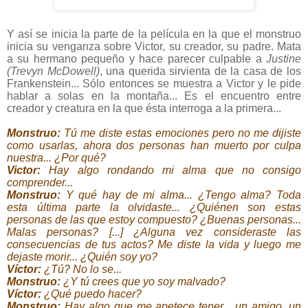
Y así se inicia la parte de la película en la que el monstruo
inicia su venganza sobre Victor, su creador, su padre. Mata
a su hermano pequeño y hace parecer culpable a
Justine
(Trevyn McDowell)
, una querida sirvienta de la casa de los
Frankenstein... Sólo entonces se muestra a Victor y le pide
hablar a solas en la montaña... Es el encuentro entre
creador y creatura en la que ésta interroga a la primera...
Monstruo:
Tú me diste estas emociones pero no me dijiste
como usarlas, ahora dos personas han muerto por culpa
nuestra... ¿Por qué?
Victor:
Hay algo rondando mi alma que no consigo
comprender...
Monstruo:
Y qué hay de mi alma... ¿Tengo alma? Toda
esta última parte la olvidaste... ¿Quiénen son estas
personas de las que estoy compuesto? ¿Buenas personas...
Malas personas? [...] ¿Alguna vez consideraste las
consecuencias de tus actos? Me diste la vida y luego me
dejaste morir... ¿Quién soy yo?
Víctor:
¿Tú? No lo se...
Monstruo:
¿Y tú crees que yo soy malvado?
Víctor:
¿Qué puedo hacer?
Monstruo:
Hay algo que me apetece tener... un amigo, un