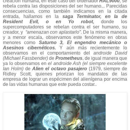
creación humana, en este caso del ordenador
HAL9000
, se
rebela contra las disposiciones del ser humano... Parecidas
consecuencias, como también indicamos en la citada
entrada, hallamos en la
saga Terminator, en la de
Resident Evil, o en Yo robot,
donde los
supercomputadores se rebelan contra el ser humano, su
creador, y
“amenazan con aplastarlo”
. De la misma manera,
y a menor escala, observamos este fenómeno en obras
menores como
Saturno 3, El engendro mecánico o
Asesinos cibernéticos.
Y aún más recientemente lo
observamos en el comportamiento del
androide David
(Michael Fassbender)
de
Prometheus
, de igual manera que
ya lo observamos en
el androide Ash (el siempre excelente
Ian Holm)
de
Alien el octavo pasajero
(1979, siempre de
Ridley Scott, quienes priorizan los mandatos de las
empresa de lograr un espécimen del alienígena por encima
de las vidas humanas que este pueda costar..