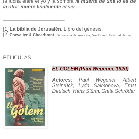
la lucha entre el yo y la sombra
la muerte de una lo es de
la otra: muere finalmente el ser.
______________________
[1]
La biblia de Jerusalén.
Libro del génesis.
[2]
Chevalier & Cheerbrant.
Diccionario de símbolos, Ver Golem
. Editorial Herder.
______________________
PELICULAS
EL GOLEM (Paul Wegener, 1920)
Actores:
Paul Wegener, Albert
Steinrück, Lyda Salmonova, Ernst
Deutsch, Hans Stürm, Greta Schröder