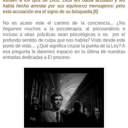
existen a los ojos de Dios. Dios les había acusado y les
había hecho arrestar por sus equívocos mensajeros: pero
esta acusación era el signo de su búsqueda.[6]
No es acaso este el camino de la conciencia... ¿No
llegamos muchos a la psicoterapia, al psicoanálisis o
incluso a otras prácticas sean psicológicas o no por el
profundo sentido de culpa que nos habita? Visto desde este
punto de vista… ¿Qué significa cruzar la puerta de la Ley? A
esa pregunta le daremos espacio en la última de nuestras
entradas dedicadas a El proceso.