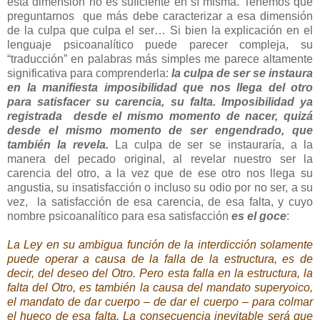
esta dimensión no es suficiente en sí misma. Tenemos que
preguntarnos
que más debe caracterizar a esa dimensión
de la culpa que culpa el ser… Si bien la explicación en el
lenguaje psicoanalítico puede parecer compleja, su
“traducción” en palabras más simples me parece altamente
significativa para comprenderla:
la culpa de ser se instaura
en la manifiesta imposibilidad que nos llega del otro
para satisfacer su carencia, su falta. Imposibilidad ya
registrada desde el mismo momento de nacer, quizá
desde el mismo momento de ser engendrado, que
también la revela.
La culpa de ser se instauraría, a la
manera del pecado original, al revelar nuestro ser la
carencia del otro, a la vez que de ese otro nos llega su
angustia, su insatisfacción o incluso su odio por no ser, a su
vez,
la satisfacción de esa carencia, de esa falta, y cuyo
nombre psicoanalítico para esa satisfacción
es el goce
:
La Ley en su ambigua función de la interdicción solamente
puede operar a causa de la falla de la estructura, es de
decir, del deseo del Otro. Pero esta falla en la estructura, la
falta del Otro, es también la causa del mandato superyoico,
el mandato de dar cuerpo – de dar el cuerpo – para colmar
el hueco de esa falta. La consecuencia inevitable será que