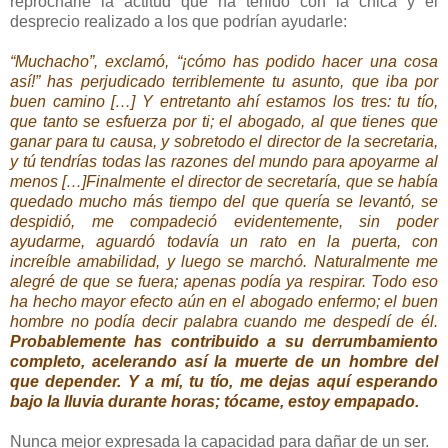
reprocharle la actitud que ha tenido con la chica y el
desprecio realizado a los que podrían ayudarle:
“Muchacho”, exclamó, “¡cómo has podido hacer una cosa
así!” has perjudicado terriblemente tu asunto, que iba por
buen camino […] Y entretanto ahí estamos los tres: tu tío,
que tanto se esfuerza por ti; el abogado, al que tienes que
ganar para tu causa, y sobretodo el director de la secretaria,
y tú tendrías todas las razones del mundo para apoyarme al
menos […]Finalmente el director de secretaría, que se había
quedado mucho más tiempo del que quería se levantó, se
despidió, me compadeció evidentemente, sin poder
ayudarme, aguardó todavía un rato en la puerta, con
increíble amabilidad, y luego se marchó. Naturalmente me
alegré de que se fuera; apenas podía ya respirar. Todo eso
ha hecho mayor efecto aún en el abogado enfermo; el buen
hombre no podía decir palabra cuando me despedí de él.
Probablemente has contribuido a su derrumbamiento
completo, acelerando así la muerte de un hombre del
que depender.
Y a mí, tu tío, me dejas aquí esperando
bajo la lluvia durante horas; tócame, estoy empapado.
Nunca mejor expresada la capacidad para dañar de un ser.