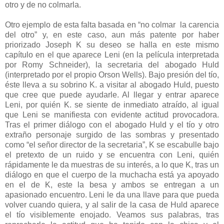
otro y de no colmarla.
Otro ejemplo de esta falta basada en “no colmar
la carencia
del otro” y, en este caso, aun más patente por haber
priorizado Joseph K su deseo se halla en este mismo
capítulo en el que aparece Leni (en la película interpretada
por Romy Schneider), la secretaria del abogado Huld
(interpretado por el propio Orson Wells). Bajo presión del tío,
éste lleva a su sobrino K. a visitar al abogado Huld, puesto
que cree que puede ayudarle. Al llegar y entrar aparece
Leni, por quién K. se siente de inmediato atraído, al igual
que Leni se manifiesta con evidente actitud provocadora.
Tras el primer diálogo con el abogado Huld y el tío y otro
extraño personaje surgido de las sombras y presentado
como “el señor director de la secretaria”, K se escabulle bajo
el pretexto de un ruido y se encuentra con Leni, quién
rápidamente le da muestras de su interés, a lo que K, tras un
diálogo en que el cuerpo de la muchacha está ya apoyado
en el de K, este la besa y ambos se entregan a un
apasionado encuentro. Leni le da una llave para que pueda
volver cuando quiera, y al salir de la casa de Huld aparece
el tío visiblemente enojado. Veamos sus palabras, tras