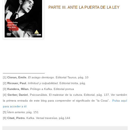
PARTE III. ANTE LA PUERTA DE LA LEY
________________
[1]
Cioran, Emile.
El aciago demiurgo.
Editorial Taurus, pág. 10
[2]
Ricouer, Paul.
Infinitud y culpabilidad.
Editorial trotta, pág.
[3]
Kundera, Milan.
Prólogo a Kafka. Editorial porrua
[4]
Gerber, Daniel.
Psicoanálisis. El malestar de la cultura. Editorial, pág. 137. Ver también
la primera entrada de este blog para comprender el significado de "la Cosa".
Pulsa aquí
para acceder a é
l
[5] Ídem anterior, pág. 151
[6]
Citati, Pietro.
Kafka. Versal travesías. pág.144