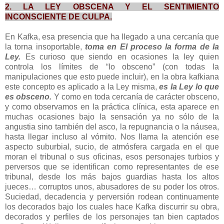
2. LA LEY OBSCENA Y EL SENTIMIENTO
INCONSCIENTE DE CULPA.
En Kafka, esa presencia que ha llegado a una cercanía que
la torna insoportable,
toma en El proceso la forma de la
Ley.
Es curioso que siendo en ocasiones la ley quien
controla los límites de “lo obsceno” (con todas la
manipulaciones que esto puede incluir), en la obra kafkiana
este concepto es aplicado a la Ley misma,
es la Ley lo que
es obsceno.
Y como en toda cercanía de carácter obsceno,
y como observamos en la práctica clínica, esta aparece en
muchas ocasiones bajo la sensación ya no sólo de la
angustia sino también del asco, la repugnancia o la náusea,
hasta llegar incluso al vómito. Nos llama la atención ese
aspecto suburbial, sucio, de atmósfera cargada en el que
moran el tribunal o sus oficinas, esos personajes turbios y
perversos que se identifican como representantes de ese
tribunal, desde los más bajos guardias hasta los altos
jueces… corruptos unos, abusadores de su poder los otros.
Suciedad, decadencia y perversión rodean continuamente
los decorados bajo los cuales hace Kafka discurrir su obra,
decorados y perfiles de los personajes tan bien captados