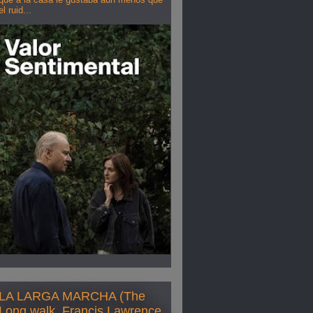
el ruid...
LA LARGA MARCHA (The
Long walk, Francis Lawrence,