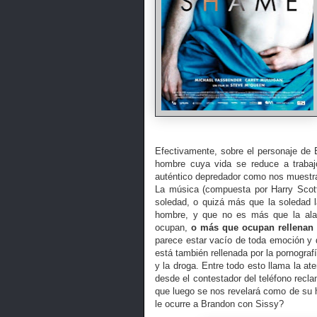
Efectivamente, sobre el personaje de
hombre cuya vida se reduce a trabaj
auténtico depredador como nos muestra 
La música (compuesta por Harry Scot
soledad, o quizá más que la soledad la
hombre, y que no es más que la alar
ocupan,
o más que ocupan rellenan
parece estar vacío de toda emoción y 
está también rellenada por la pornografí
y la droga. Entre todo esto llama la at
desde el contestador del teléfono recl
que luego se nos revelará como de su 
le ocurre a Brandon con Sissy?