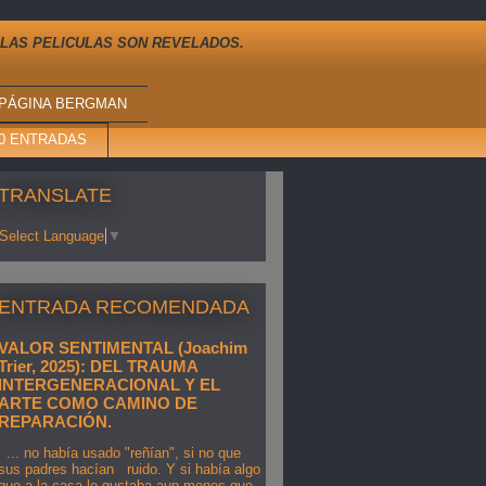
 LAS PELICULAS SON REVELADOS.
PÁGINA BERGMAN
10 ENTRADAS
TRANSLATE
Select Language
▼
ENTRADA RECOMENDADA
VALOR SENTIMENTAL (Joachim
Trier, 2025): DEL TRAUMA
INTERGENERACIONAL Y EL
ARTE COMO CAMINO DE
REPARACIÓN.
... no había usado "reñían", si no que
sus padres hacían ruido. Y si había algo
que a la casa le gustaba aun menos que