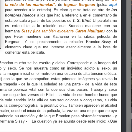
la vida de las marionetas"
,
de
Ingmar Bergman
(pulsa
aquí
para acceder a la entrada). Es claro que se trata de otro de
los
hombres huecos
a los que hacía referencia en el comentario de
esta película a partir de las poesías de
T. S. Eliot.
El paralelismo
es extensible a la relación que Brandon mantiene con su
hermana
Sissy
(una también excelente
Caren Mulligan
)
con la
que Peter mantiene con Katharina en la citada película de
Bergman. Y es precisamente la relación Brandon-Sissy el
elemento clave que me interesa esencialmente a la hora de
comentar esta película.
 Brandon mucho se ha escrito y dicho. Corresponde a la imagen del
o y sexo. Se nos muestra como un individuo adicto al sexo, un
la imagen inicial en el metro en una escena de alta tensión erótica.
t) con la que se acompañan estas primeras imágenes ya revela la
 tragedia - de la que la soledad es una parte - de la vida de éste
mante pobreza vital con la que sus días pasan. Trabajo y sexo
- por seguir los versos de Elliot - la vida de ese hombre hueco que
de todo sentido. Más allá de sus seducciones y conquistas, su vida
a, la ciber-pornografía, la prostitución... También aparecen el alcohol
ención, desde el inicio de la película, la voz de una mujer que se oye
amándole su atención y de la que Brandon pasa sistemáticamente - y
hermana Sissy - . La cuestión ya se apunta desde este inicio: ¿Qué