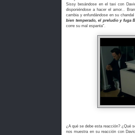
Sissy besándose en el taxi con David
disponiéndose a hacer el amor... Bra
cambia y enfundándose en su chandal
bien temperado, el preludio y fuga
corre su mal espanta".
¿A qué se debe esta reacción? ¿Qué se
nos muestra en su reacción con Davi