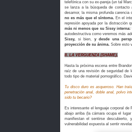
telefónica con su ex-pareja (un tal Mar
se lanza a la búsqueda de contacto a
desamor, la misma profunda carencia q
no es más que el síntoma.
En el inte
represión apoyada por la distracción q
más ni menos que su Sissy interna:
autodestructiva como veremos más adel
Sissy,
si bien,
y desde una persp
proyección de su ánima.
Sobre esto 
II. LA VERGUENZA (SHAME).
Hasta la próxima escena entre Brandon
raíz de una revisión de seguridad de
todo tipo de material pornográfico. David
Tu disco duro es asqueroso. Han traído
penetración anal, doble anal, polvo in
sido tu becario?
Es interesante el lenguaje corporal d
abajo arriba (la cámara ocupa el luga
manifiestan el sentirse descubierto,
vulnerabilidad expuesta al sentir revela