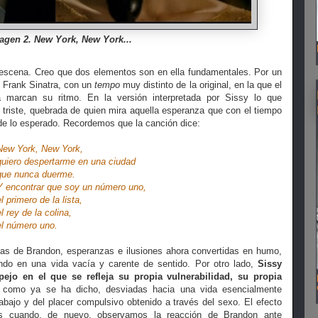
agen 2. New York, New York...
scena. Creo que dos elementos son en ella fundamentales. Por un
e Frank Sinatra, con un
tempo
muy distinto de la original, en la que el
a marcan su ritmo. En la versión interpretada por Sissy lo que
riste, quebrada de quien mira aquella esperanza que con el tiempo
o de lo esperado. Recordemos que la canción dice:
New York, New York,
e en una ciudad
uerme.
oy un número uno,
a lista,
colina,
uno.
zas de Brandon, esperanzas e ilusiones ahora convertidas en humo,
do en una vida vacía y carente de sentido. Por otro lado,
Sissy
jo en el que se refleja su propia vulnerabilidad, su propia
como ya se ha dicho, desviadas hacia una vida esencialmente
rabajo y del placer compulsivo obtenido a través del sexo. El efecto
 cuando, de nuevo, observamos la reacción de Brandon ante