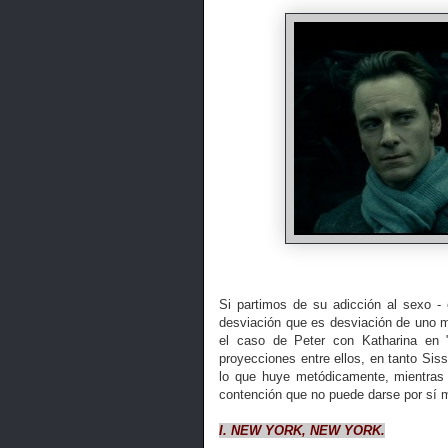
Si partimos de su adicción al sexo -
desviación que es desviación de uno 
el caso de Peter con Katharina en "
proyecciones entre ellos, en tanto Sis
lo que huye metódicamente, mientras 
contención que no puede darse por sí 
I. NEW YORK, NEW YORK.