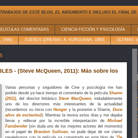
TRABAJOS DE ESTE BLOG, EL ARGUMENTO E INCLUSO EL FINAL DE
PELÍCULAS COMENTADAS
CIENCIA FICCIÓN Y PSICOLOGÍA
 1990)
SUEÑOS (DREAMS, A. KUROSAWA, 1990)
ÚLTIMAS 
15
S - (Steve McQueen, 2011): Más sobre los
Varias personas y seguidores de Cine y psicología me han
pedido desde ya hace tiempo el comentario de la película
Shame
(2011),
del director británico
Steve MacQueen,
indudablemente
uno de los directores más interesantes de la actualidad
(recordemos su inicio con
Hunger
y la posterior a Shame,
Doce
años de esclavitud
). Mientras la reveía estos días y me dejaba
llevar y rellevar por la increíble interpretación de
Michael
Fassbender
(sin duda uno de los mejores actores del momento)
en el papel de
Brandon Sullivan,
no pude dejar de ver claros
paralelismos con la película ya comentada en este blog de
"De