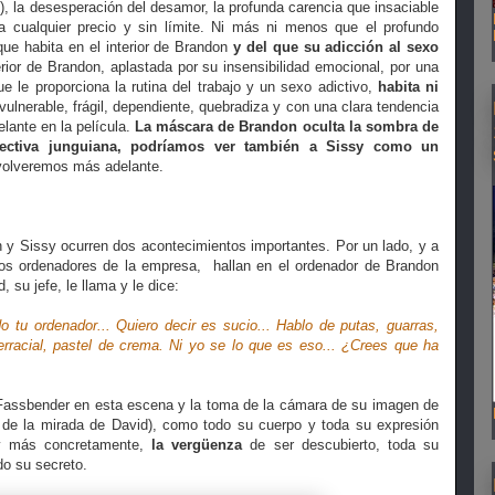
c), la desesperación del desamor, la profunda carencia que insaciable
 cualquier precio y sin límite. Ni más ni menos que el profundo
ue habita en el interior de Brandon
y del que su adicción al sexo
rior de Brandon, aplastada por su insensibilidad emocional, por una
ue le proporciona la rutina del trabajo y un sexo adictivo,
habita ni
vulnerable, frágil, dependiente, quebradiza y con una clara tendencia
ante en la película.
La máscara de
Brandon
oculta la sombra de
ectiva junguiana, podríamos ver también a Sissy como un
volveremos más adelante.
 y Sissy ocurren dos acontecimientos importantes. Por un lado, y a
 los ordenadores de la empresa, hallan en el ordenador de Brandon
, su jefe, le llama y le dice:
 tu ordenador... Quiero decir es sucio... Hablo de putas, guarras,
terracial, pastel de crema. Ni yo se lo que es eso... ¿Crees que ha
e Fassbender en esta escena y la toma de la cámara de su imagen de
r de la mirada de David), como todo su cuerpo y toda su expresión
 y más concretamente,
la vergüenza
de ser descubierto, toda su
do su secreto.