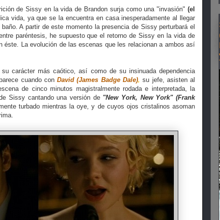
arición de Sissy en la vida de Brandon surja como una "invasión"
(el
ca vida, ya que se la encuentra en casa inesperadamente al llegar
baño. A partir de este momento la presencia de Sissy perturbará el
 entre paréntesis, he supuesto que el retorno de Sissy en la vida de
en éste. La evolución de las escenas que les relacionan a ambos así
e su carácter más caótico, así como de su insinuada dependencia
aparece cuando con
David (James Badge Dale)
,
su jefe, asisten al
scena de cinco minutos magistralmente rodada e interpretada, la
 de Sissy cantando una versión de
"New York, New York" (Frank
mente turbado mientras la oye, y de cuyos ojos cristalinos asoman
rima.