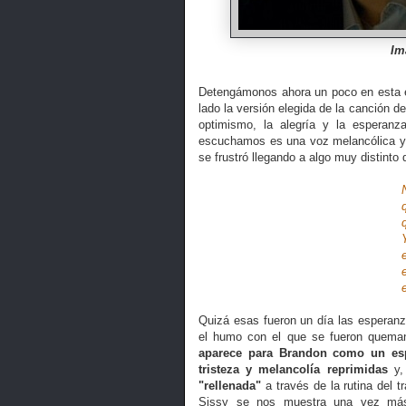
Im
Detengámonos ahora un poco en esta e
lado la versión elegida de la canción d
optimismo, la alegría y la esperanz
escuchamos es una voz melancólica y t
se frustró llegando a algo muy distint
quiero despertarm
que nunca d
Y encontrar que s
el primero de l
el rey de la 
el número 
Quizá esas fueron un día las esperan
el humo con el que se fueron queman
aparece para Brandon como un espe
tristeza y melancolía reprimidas
y, 
"rellenada"
a través de la rutina del t
Sissy se nos muestra una vez más