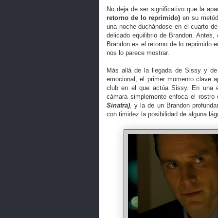
No deja de ser significativo que la ap
retorno de lo reprimido)
en su metódi
una noche duchándose en el cuarto de 
delicado equilibrio de Brandon. Antes,
Brandon es el retorno de lo reprimido 
nos lo parece mostrar.
Más allá de la llegada de Sissy y d
emocional, el primer momento clave 
club en el que actúa Sissy. En una e
cámara simplemente enfoca el rostro
Sinatra)
, y la de un Brandon profunda
con timidez la posibilidad de alguna lág