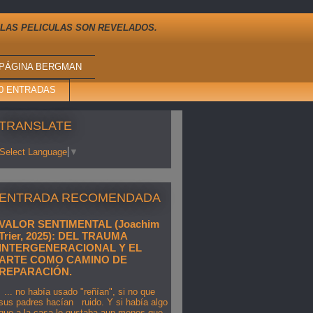
 LAS PELICULAS SON REVELADOS.
PÁGINA BERGMAN
10 ENTRADAS
TRANSLATE
Select Language
▼
ENTRADA RECOMENDADA
VALOR SENTIMENTAL (Joachim
Trier, 2025): DEL TRAUMA
INTERGENERACIONAL Y EL
ARTE COMO CAMINO DE
REPARACIÓN.
... no había usado "reñían", si no que
sus padres hacían ruido. Y si había algo
que a la casa le gustaba aun menos que