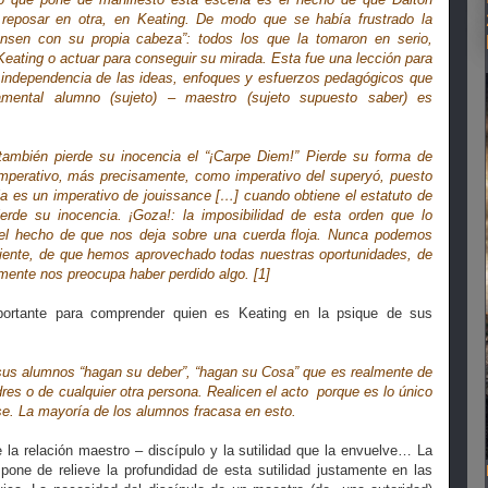
 reposar en otra, en Keating. De modo que se había frustrado la
ensen con su propia cabeza”:
todos los que la tomaron en serio,
eating o actuar para conseguir su mirada.
Esta fue una lección para
n independencia de las ideas, enfoques y esfuerzos pedagógicos que
damental alumno (sujeto) – maestro (sujeto supuesto saber) es
 también pierde su inocencia el
“¡Carpe Diem!”
Pierde su forma de
mperativo, más precisamente, como imperativo del superyó, puesto
ia es un imperativo de
jouissance
[…] cuando obtiene el estatuto de
ierde su inocencia. ¡Goza!: la imposibilidad de esta orden que lo
del hecho de que nos deja sobre una cuerda floja. Nunca podemos
ciente, de que hemos aprovechado todas nuestras oportunidades, de
mente nos preocupa haber perdido algo.
[1]
portante para comprender quien es Keating en la psique de sus
 sus alumnos “hagan su deber”, “hagan su Cosa” que es realmente de
res o de cualquier otra persona. Realicen el acto
porque es lo único
rse. La mayoría de los alumnos fracasa en esto.
e la relación maestro – discípulo y la sutilidad que la envuelve… La
pone de relieve la profundidad de esta sutilidad justamente en las