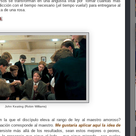
rsos se transforman en una angustia vital por “tomar cuantas más
icción con el tiempo necesario (¡el tiempo vuela!) para entregarse al
za de una rosa.
O.
John Keating (Robin Williams)
n la que el discípulo eleva al rango de ley al maestro amoroso?
uación corresponde al maestro.
Me gustaría aplicar aquí la idea de
siste más allá de los resultados, sean estos mejores o peores,