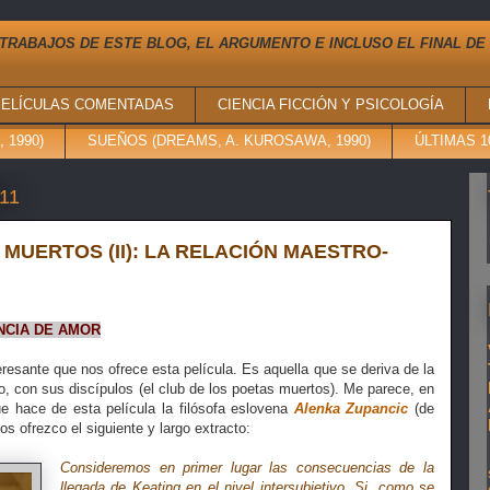
TRABAJOS DE ESTE BLOG, EL ARGUMENTO E INCLUSO EL FINAL DE
PELÍCULAS COMENTADAS
CIENCIA FICCIÓN Y PSICOLOGÍA
 1990)
SUEÑOS (DREAMS, A. KUROSAWA, 1990)
ÚLTIMAS 
011
 MUERTOS (II): LA RELACIÓN MAESTRO-
ENCIA DE AMOR
resante que nos ofrece esta película. Es aquella que se deriva de la
ro, con sus discípulos (el club de los poetas muertos). Me parece, en
ue hace de esta película la filósofa eslovena
Alenka Zupancic
(de
 os ofrezco el siguiente y largo extracto:
Consideremos en primer lugar las consecuencias de la
llegada de Keating en el nivel intersubjetivo. Si, como se