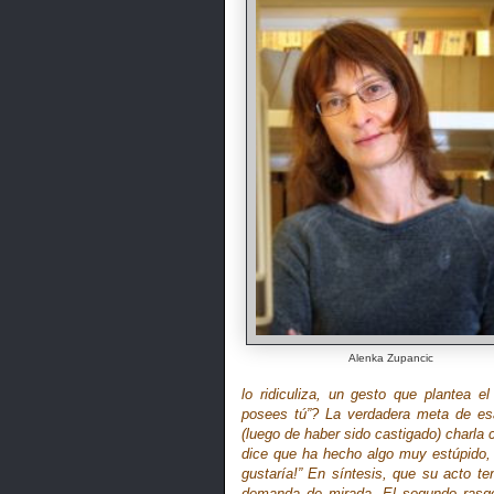
Alenka Zupancic
lo ridiculiza, un gesto que plantea e
posees tú”? La verdadera meta de es
(luego de haber sido castigado) charla 
dice que ha hecho algo muy estúpido, 
gustaría!” En síntesis, que su acto te
demanda de mirada. El segundo rasgo