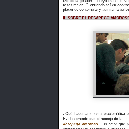
Desde la gestión superyoica estos ve
rosas mejor…”
entrando así en contrad
placer de contemplar y admirar la belle
II. SOBRE EL DESAPEGO AMOROS
¿Qué hacer ante esta problemática e
Evidentemente que el manejo de la sit
desapego amoroso,
un amor que per