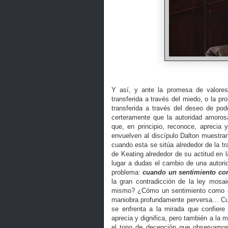
Y así, y ante la promesa de valores,
transferida a través del miedo, o la p
transferida a través del deseo de p
certeramente que la autoridad amoros
que, en principio, reconoce, aprecia y
envuelven al discípulo Dalton muestran 
cuando esta se sitúa alrededor de la t
de Keating alrededor de su actitud en l
lugar a dudas el cambio de una autorid
problema:
cuando un sentimiento com
la gran contradicción de la ley mosa
mismo? ¿Cómo un sentimiento como el
maniobra profundamente perversa… Cua
se enfrenta a la mirada que confiere
aprecia y dignifica, pero también a l
el tono de decepción que observamos