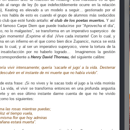
o al rango de ley (lo que indefectiblemente ocurre en la relación
yó), Keating es elevado a un modelo a seguir… gestionado por el
 ya nos habla de esto es cuando el grupo de alumnos más seducidos
mo club que esté fundo antaño:
el club de los poetas muertos.
Y así
el famoso Carpe Diem que puede traducirse por “Aprovecha el día”,
o, no lo malgastes”, se transforma en un imperativo superyoico
de
gún momento! ¡Exprime el día! ¡Vive cada instante! Con lo cual, y
rma en un infierno en el que como bien dice Zupancic, nunca se está
as lo cual, y al ser un imperativo superyoico, viene la tortura de la
 insatisfacción por no haberlo logrado…
Imaginemos la gestión
, correspondiente a
Henry David Thoreau,
del siguiente calibre:
ía vivir intensamente; quería ‘sacarle el jugo’ a la vida. Desterrar
 descubrir en el instante de mi muerte que no había vivido”.
e esta frase: ¡Si no vives y le sacas todo el jugo a la vida morirás
La vida, el vivir se transforma entonces en una profunda angustia
rte y en ese último instante darme cuenta de que no he vivido
 como los siguientes:
ma las rosas mientras puedas;
loz el tiempo vuela,
 misma flor que hoy admiras
ñana estará muerta”.