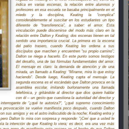
indica en varias escenas, la relación entre alumnos y
profesores en esa escuela se basaba principalmente en el
miedo y la disciplina, Keating la “complica”
considerablemente al suscitar en los estudiantes un tipo
diferente de “transferencia”, a saber: el amor. Esta
vinculación puede discernirse del modo más claro en la
relación entre Dalton y Keating; dos escenas tienen en tal
sentido una importancia crucial. La primera es la escena
del patio trasero, cuando Keating les ordena a sus
discípulos que marchen y encuentren “su propio camino”;
Dalton se niega a hacerlo. En este punto somos testigos
del desafío, una de las fórmulas fundamentales del amor.
El mensaje es claro: la demanda de atención y de una
mirada, un llamado a Keating: “Mírame, mira lo que estoy
haciendo”. Desde luego, Keating capta el mensaje. La
segunda escena es el escándalo que Dalton provoca en la
asamblea escolar, imitando burlonamente una llamada
telefónica, y gritándole al director que dios quiere hablar
con él – un gesto que cuestiona la autoridad del director y
l interrogante de “¿qué te autoriza?”, “¿qué supremo conocimiento
a provocación se vuelve manifiesta poco después, cuando Dalton
con sus amigos y es el astro indiscutido de la noche; Keating entra y
pero Dalton lo mira con sorpresa y responde: “¡Creí que a usted le
nía la intención de que Keating lo viera; es decir, era una vez más
 que pone de manifiesto esta escena es el hecho de que Dalton