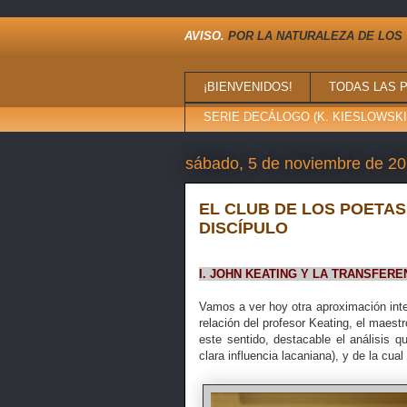
AVISO.
POR LA NATURALEZA DE LOS 
¡BIENVENIDOS!
TODAS LAS 
SERIE DECÁLOGO (K. KIESLOWSKI,
sábado, 5 de noviembre de 2
EL CLUB DE LOS POETAS
DISCÍPULO
I. JOHN KEATING Y LA TRANSFER
Vamos a ver hoy otra aproximación inte
relación del profesor Keating, el maest
este sentido, destacable el análisis q
clara influencia lacaniana), y de la cual