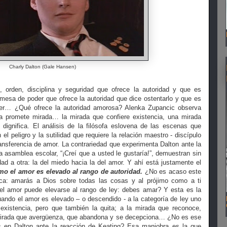
Charly Dalton (Gale Hansen)
 orden, disciplina y seguridad que ofrece la autoridad y que es
romesa de poder que ofrece la autoridad que dice ostentarlo y que es
oder… ¿Qué ofrece la autoridad amorosa? Alenka Zupancic observa
a promete mirada… la mirada que confiere existencia, una mirada
 dignifica. El análisis de la filósofa eslovena de las escenas que
el peligro y la sutilidad que requiere la relación maestro - discípulo
ransferencia de amor. La contrariedad que experimenta Dalton ante la
a asamblea escolar, “¡Creí que a usted le gustaría!”, demuestran sin
ad a otra: la del miedo hacia la del amor. Y ahí está justamente el
o el amor es elevado al rango de autoridad.
¿No es acaso este
ica: amarás a Dios sobre todas las cosas y al prójimo como a ti
 amor puede elevarse al rango de ley: debes amar? Y esta es la
ndo el amor es elevado – o descendido - a la categoría de ley uno
 existencia, pero que también la quita; a la mirada que reconoce,
a mirada que avergüenza, que abandona y se decepciona… ¿No es ese
 en Dalton ante la reacción de Keating? Esa maniobra es la que