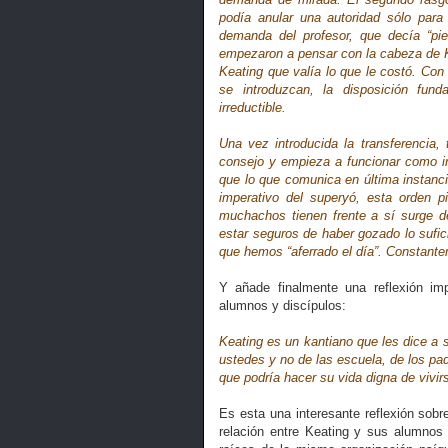
podía anular una autoridad sólo para
demanda del profesor, que decía “pi
empezaron a pensar con la cabeza de K
Keating que valía lo que le costó. Co
se introduzcan, la disposición fun
irreductible.
Una vez introducida la transferencia,
consejo y empieza a funcionar como i
que lo que comunica en última instanc
imperativo del superyó, esta orden p
muchachos tienen frente a sí surge 
estar seguros de haber gozado lo sufi
que hemos “aferrado el día”. Constante
Y añade finalmente una reflexión im
alumnos y discípulos:
Keating es un kantiano que les dice a
ustedes y no de las escuela, de los pad
que podría hacer su vida digna de vivi
Es esta una interesante reflexión sobr
relación entre Keating y sus alumnos 