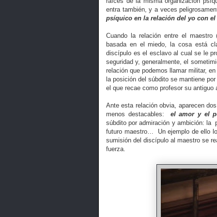
raíces de la misma organización psíqu
entra también, y a veces peligrosame
psíquico en la relación del yo con el
Cuando la relación entre el maestro 
basada en el miedo, la cosa está cla
discípulo es el esclavo al cual se le p
seguridad y, generalmente, el sometimi
relación que podemos llamar militar, en
la posición del súbdito se mantiene po
el que recae como profesor su antiguo
Ante esta relación obvia, aparecen dos 
menos destacables:
el amor y el p
súbdito por admiración y ambición: la
futuro maestro…
Un ejemplo de ello l
sumisión del discípulo al maestro se re
fuerza.