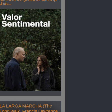
el ruid...
LA LARGA MARCHA (The
Long walk, Francis Lawrence,