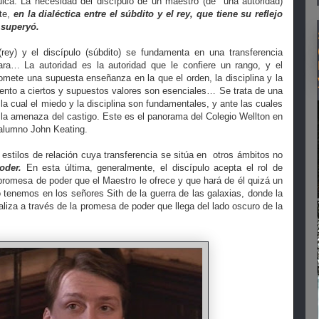
ica. La necesidad del discípulo de un maestro (de
una autoridad)
nte,
en la dialéctica entre el súbdito y el rey, que tiene su reflejo
 superyó.
(rey) y el discípulo (súbdito) se fundamenta en una transferencia
ra… La autoridad es la autoridad que le confiere un rango, y el
romete una supuesta enseñanza en la que el orden, la disciplina y la
ento a ciertos y supuestos valores son esenciales… Se trata de una
 la cual el miedo y la disciplina son fundamentales, y ante las cuales
r la amenaza del castigo. Este es el panorama del Colegio Wellton en
 alumno John Keating.
estilos de relación cuya transferencia se sitúa en
otros ámbitos no
oder.
En esta última, generalmente, el discípulo acepta el rol de
promesa de poder que el Maestro le ofrece y que hará de él quizá un
o tenemos en los señores Sith de la guerra de las galaxias, donde la
aliza a través de la promesa de poder que llega del lado oscuro de la