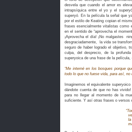
desvela que cuando el amor es elevad
intrapsíquica entre el yo y el super
superyó. En la película la señal que
por el estilo de Keating copian el mis
frases esencialmente vitalistas como 
en el sentido de “aprovecha el moment
¡Aprovecha el día! ¡No malgastes
nin
desgraciadamente,
la vida se transfo
seguro de haber logrado el objetivo, tr
culpa, del desprecio, de la profunda
superyoica de una frase de la película
“Me interné en los bosques porque quer
todo lo que no fuese vida, para así, no
Imaginemos el equivalente superyoico d
dándote cuenta de que no has vivido! 
para no llegar al momento de la mue
suficiente. Y así otras frases o versos
“To
ve
la
ma