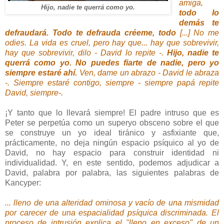
amiga,
Hijo, nadie te querrá como yo.
todo lo
demás te
defraudará. Todo te defrauda créeme, todo
[...] No me
odies. La vida es cruel, pero hay que... hay que sobrevivir,
hay que sobrevivir, dilo - David lo repite -.
Hijo, nadie te
querrá como yo. No puedes fiarte de nadie, pero yo
siempre estaré ahí.
Ven, dame un abrazo - David le abraza
-. Siempre estaré contigo, siempre - siempre papá repite
David, siempre-.
¡Y tanto que lo llevará siempre! El padre intruso que es
Peter se perpetúa como un superyo obsceno sobre el que
se construye un yo ideal tiránico y asfixiante que,
prácticamente, no deja ningún espacio psíquico al yo de
David, no hay espacio para construir identidad ni
individualidad. Y, en este sentido, podemos adjudicar a
David, palabra por palabra, las siguientes palabras de
Kancyper:
... lleno de una alteridad ominosa y vacío de una mismidad
por carecer de una espacialidad psíquica discriminada. El
proceso de intrusión explica el "lleno en exceso" de un