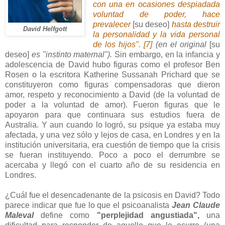
con una en ocasiones despiadada
voluntad de poder, hace
prevalecer
[su deseo]
hasta destruir
David Helfgott
la personalidad y la vida personal
de los hijos". [7]
(en el original
[su
deseo]
es "instinto maternal").
Sin embargo, en la infancia y
adolescencia de David hubo figuras como el profesor Ben
Rosen o la escritora Katherine Sussanah Prichard que se
constituyeron como figuras compensadoras que dieron
amor, respeto y reconocimiento a David (de la voluntad de
poder a la voluntad de amor). Fueron figuras que le
apoyaron para que continuara sus estudios fuera de
Australia. Y aun cuando lo logró, su psique ya estaba muy
afectada, y una vez sólo y lejos de casa, en Londres y en la
institución universitaria, era cuestión de tiempo que la crisis
se fueran instituyendo. Poco a poco el derrumbre se
acercaba y llegó con el cuarto año de su residencia en
Londres.
¿Cuál fue el desencadenante de la psicosis en David? Todo
parece indicar que fue lo que el psicoanalista
Jean Claude
Maleval
define como
"perplejidad angustiada",
una