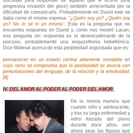
dificultad para responder de aquello que le ocurre (una
progresiva invasión del goce) también acrecentada por la
dificultad de comunicarlo. Probablemente en David esto se
daba como él mismo expresa:
"¿Quién soy yo? ¿Quién soy
yo? No lo sé ni yo mismo".
Esta es la pregunta que no
encuentra respuesta en David y, como nos mostró Lacan,
esa pregunta sin respuesta es el desencadenante de la
psicosis, probablemente una esquizofrenia hebefrénica.
Dice Maleval acerca de esta perplejidad angustiada que es:
permanecer en un estado central altamente inestable en
cuyo seno se comprueba que la perplejidad se asocia con
perturbaciones del lenguaje, de la relación y la emotividad.
[8]
IV. DEL AMOR AL PODER AL PODER DEL AMOR.
De la misma manera que
cuando niño y adolescente,
y tras su larga enfermedad y
retiro forzado del piano
durante doce años, son
ahora otras las figuras que