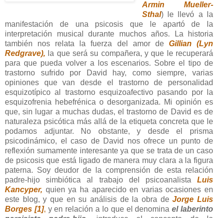
Armin Mueller-
Sthal
) le llevó a la
manifestación de una psicosis que le apartó de la
interpretación musical durante muchos años. La historia
también nos relata la fuerza del amor de
Gillian (Lyn
Redgrave),
la que será su compañera, y que le recuperará
para que pueda volver a los escenarios. Sobre el tipo de
trastorno sufrido por David hay, como siempre, varias
opiniones que van desde el trastorno de personalidad
esquizotípico al trastorno esquizoafectivo pasando por la
esquizofrenia hebefrénica o desorganizada. Mi opinión es
que, sin lugar a muchas dudas, el trastorno de David es de
naturaleza psicótica más allá de la etiqueta concreta que le
podamos adjuntar. No obstante, y desde el prisma
psicodinámico, el caso de David nos ofrece un punto de
reflexión sumamente interesante ya que se trata de un caso
de psicosis que está ligado de manera muy clara a la figura
paterna. Soy deudor de la comprensión de esta relación
padre-hijo simbiótica al trabajo del psicoanalista
Luis
Kancyper,
quien ya ha aparecido en varias ocasiones en
este blog, y que en su análisis de la obra de
Jorge Luis
Borges [1]
,
y en relación a lo que el denomina
el laberinto