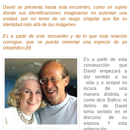
David se presenta hasta esta encuentro, como un sujeto
donde sus identificaciones imaginarias no asientan una
unidad, por no tener de un rasgo singular que fije su
identidad más allá de las imágenes.
Es a partir de este encuentro y de lo que esta relación
consigue, que se pueda cimentar una especie de yo
ortopédico.[9]
Es a partir de esta
construcción que
David empezará a
dar sentido a su
vida y a acepar su
locura de una
manera distinta, o
como dice Bafico: el
delirio de David
toma sentido en el
discurso de su
esposa. Y esta
Gillian y David Helfgott
ordenación