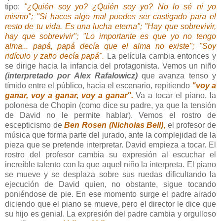
tipo:
"¿Quién soy yo? ¿Quién soy yo? No lo sé ni yo
mismo"; "Si haces algo mal puedes ser castigado para el
resto de tu vida. Es una lucha eterna"; "Hay que sobrevivir,
hay que sobrevivir"; "Lo importante es que yo no tengo
alma... papá, papá decía que el alma no existe"; "Soy
ridículo y zafio decía papá".
La película cambia entonces y
se dirige hacia la infancia del protagonista. Vemos un niño
(interpretado por Alex Rafalowicz)
que avanza tenso y
tímido entre el público, hacia el escenario, repitiendo
"voy a
ganar, voy a ganar, voy a ganar".
Va a tocar el piano, la
polonesa de Chopin (como dice su padre, ya que la tensión
de David no le permite hablar). Vemos el rostro de
escepticismo de
Ben Rosen (Nicholas Bell)
,
el profesor de
música que forma parte del jurado, ante la complejidad de la
pieza que se pretende interpretar. David empieza a tocar. El
rostro del profesor cambia su expresión al escuchar el
increíble talento con la que aquel niño la interpreta. El piano
se mueve y se desplaza sobre sus ruedas dificultando la
ejecución de David quien, no obstante, sigue tocando
poniéndose de pie. En ese momento surge el padre airado
diciendo que el piano se mueve, pero el director le dice que
su hijo es genial. La expresión del padre cambia y orgulloso