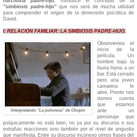
narcisista padre-hijo,
introduce el concepto de la
"simbiosis padre-hijo"
que nos será de mucha utilidad
para comprender el origen de la dimensión psicótica de
David.
I: RELACIÓN FAMILIAR: LA SIMBIOSIS PADRE-HIJO.
Observemos el
inicio de la
película. Un
hombre bajo la
lluvia llama a un
bar. Está cerrado
pero una joven
camarera le
abre. Pronto nos
damos cuenta
que estamos
Interpretando "La polonesa" de Chopin
ante un
personaje que
psíquicamente no está bien, no ya por su discurso o sus
extrañas reacciones sino también por el nivel de angustia
que manifiesta. Entre su discurso inconexo oímos frases del