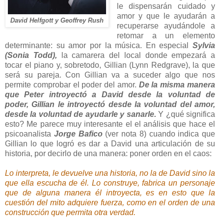
le dispensarán cuidado y
amor y que le ayudarán a
David Helfgott y Geoffrey Rush
recuperarse ayudándole a
retomar a un elemento
determinante: su amor por la música. En especial
Sylvia
(Sonia Todd),
la camarera del local donde empezará a
tocar el piano y, sobretodo, Gillian (Lynn Redgrave), la que
será su pareja. Con Gillian va a suceder algo que nos
permite comprobar el poder del amor.
De la misma manera
que Peter introyectó a David desde la voluntad de
poder, Gillian le introyectó desde la voluntad del amor,
desde la voluntad de ayudarle y sanarle.
Y ¿qué significa
esto? Me parece muy interesante el el análisis que hace el
psicoanalista
Jorge Bafico
(ver nota 8) cuando indica que
Gillian lo que logró es dar a David una articulación de su
historia, por decirlo de una manera: poner orden en el caos:
Lo interpreta, le devuelve una historia, no la de David sino la
que ella escucha de él. Lo construye, fabrica un personaje
que de alguna manera él introyecta, es en esto que la
cuestión del mito adquiere fuerza, como en el orden de una
construcción que permita otra verdad.