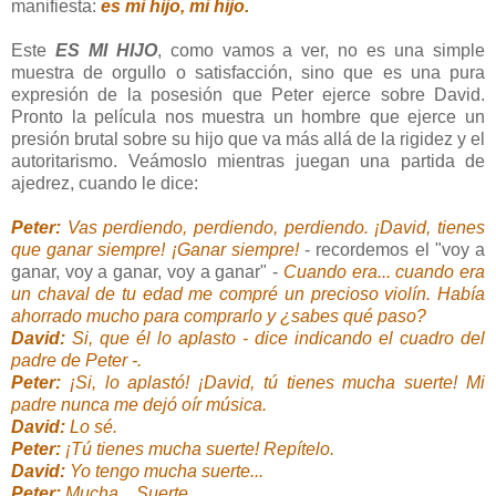
manifiesta:
es mi hijo, mi hijo.
Este
ES MI HIJO
, como vamos a ver, no es una simple
muestra de orgullo o satisfacción, sino que es una pura
expresión de la posesión que Peter ejerce sobre David.
Pronto la película nos muestra un hombre que ejerce un
presión brutal sobre su hijo que va más allá de la rigidez y el
autoritarismo. Veámoslo mientras juegan una partida de
ajedrez, cuando le dice:
Peter:
Vas perdiendo, perdiendo, perdiendo. ¡David, tienes
que ganar siempre! ¡Ganar siempre!
- recordemos el "voy a
ganar, voy a ganar, voy a ganar" -
Cuando era... cuando era
un chaval de tu edad me compré un precioso violín. Había
ahorrado mucho para comprarlo y ¿sabes qué paso?
David:
Si, que él lo aplasto - dice indicando el cuadro del
padre de Peter -.
Peter:
¡Si, lo aplastó! ¡David, tú tienes mucha suerte! Mi
padre nunca me dejó oír música.
David:
Lo sé.
Peter:
¡Tú tienes mucha suerte! Repítelo.
David:
Yo tengo mucha suerte...
Peter:
Mucha... Suerte.