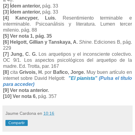
[2] Ídem anterior,
pág. 33
[3] Ídem anterior,
pág. 33
[4] Kancyper, Luis.
Resentimiento terminable e
interminable. Psicoanálisis y literatura. Lumen tercer
milenio. pág. 88
[5] Ver nota 1, pág. 35
[6] Helgott, Gillian y Tanskaya, A.
Shine.
Ediciones B, pág.
229
[7] Jung, C. G.
Los arquetipos y el inconsciente colectivo.
OC 9/1. Los aspectos psicológicos del arquetipo de la
madre. Ed. Trotta, par. 167
[8]
cita
Grivois, H.
por
Bafico, Jorge.
Muy buen artículo en
internet sobre David Helgott:
"El pianista"
(Pulsa el título
para acceder)
[9] Ver nota anterior.
[10] Ver nota 6,
pág. 357
Jaume Cardona
en
10:16
Compartir