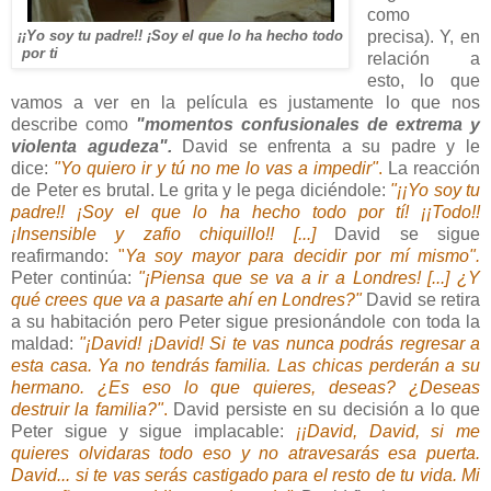
como
¡¡Yo soy tu padre!! ¡Soy el que lo ha hecho todo
precisa). Y, en
por ti
relación a
esto, lo que
vamos a ver en la película es justamente lo que nos
describe como
"momentos confusionales de extrema y
violenta agudeza".
David se enfrenta a su padre y le
dice:
"Yo quiero ir y tú no me lo vas a impedir"
.
La reacción
de Peter es brutal. Le grita y le pega diciéndole:
"¡¡Yo soy tu
padre!! ¡Soy el que lo ha hecho todo por tí! ¡¡Todo!!
¡Insensible y zafio chiquillo!! [...]
David se sigue
reafirmando:
"
Ya soy mayor para decidir por mí mismo".
Peter continúa:
"¡Piensa que se va a ir a Londres! [...] ¿Y
qué crees que va a pasarte ahí en Londres?"
David se retira
a su habitación pero Peter sigue presionándole con toda la
maldad:
"¡David! ¡David! Si te vas nunca podrás regresar a
esta casa. Ya no tendrás familia. Las chicas perderán a su
hermano. ¿Es eso lo que quieres, deseas? ¿Deseas
destruir la familia?"
.
David persiste en su decisión a lo que
Peter sigue y sigue implacable:
¡¡David, David, si me
quieres olvidaras todo eso y no atravesarás esa puerta.
David... si te vas serás castigado para el resto de tu vida. Mi