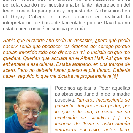
película cuando nos muestra una brillante interpretación del
tercer concierto para piano y orquesta de Rachmaninoff en
el Royay College of music, cuando en realidad la
interpretación fue bastante lamentable porque David ya no
estaba bien como él mismo ya percibía:
Sabía que el cuarto año sería un desastre, ¿pero qué podía
hacer? Tenía que obedecer las órdenes del college porque
habían invertido todo ese dinero en mi, e insistía en que me
quedara. Querían que actuara en el Albert Hall. Así que me
enfrentaba a ese dilema. Estaba atrapado, en una trampa de
acero. Pero no debería haber puesto el pie dentro. Debería
haber seguido lo que me dictaba mi propia intuitive [6]
Podemos aplicar a Peter aquellas
palabras que Jung dijo de la madre
posesiva:
"un eros inconsciente se
presenta siempre como poder, por
lo que este tipo, a pesar de su
exhibición de sacrificio [...], es
incapaz de llevar a cabo ningún
verdadero sacrificio, antes bien,