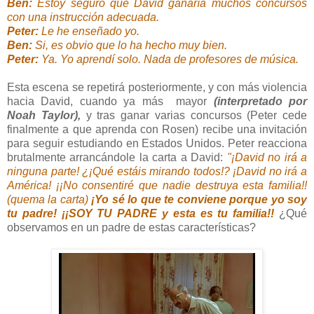
Ben:
Estoy seguro que David ganaría muchos concursos
con una instrucción adecuada.
Peter:
Le he enseñado yo.
Ben:
Si, es obvio que lo ha hecho muy bien.
Peter:
Ya. Yo aprendí solo. Nada de profesores de música.
Esta escena se repetirá posteriormente, y con más violencia
hacia David, cuando ya más mayor
(interpretado por
Noah Taylor),
y tras ganar varias concursos (Peter cede
finalmente a que aprenda con Rosen) recibe una invitación
para seguir estudiando en Estados Unidos. Peter reacciona
brutalmente arrancándole la carta a David:
"¡David no irá a
ninguna parte! ¿¡Qué estáis mirando todos!? ¡David no irá a
América! ¡¡No consentiré que nadie destruya esta familia!!
(quema la carta)
¡Yo sé lo que te conviene porque yo soy
tu padre! ¡¡SOY TU PADRE y esta es tu familia!!
¿Qué
observamos en un padre de estas características?