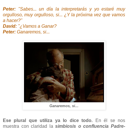
Peter:
"Sabes... un día la interpretarás y yo estaré muy
orgulloso, muy orgulloso, si... ¿Y la próxima vez que vamos
a hacer?"
David:
"¿Vamos a Ganar?
Peter:
Ganaremos, si...
Ganaremos, si...
Ese plural que utiliza ya lo dice todo.
En él se nos
muestra con claridad la
simbiosis o confluencia Padre-