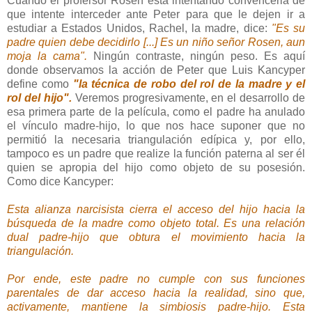
Cuando el profersor Rosen esta intentando convencerla de
que intente interceder ante Peter para que le dejen ir a
estudiar a Estados Unidos, Rachel, la madre, dice:
"Es su
padre quien debe decidirlo [...] Es un niño señor Rosen, aun
moja la cama".
Ningún contraste, ningún peso. Es aquí
donde observamos la acción de Peter que Luis Kancyper
define como
"la técnica de robo del rol de la madre y el
rol del hijo".
Veremos progresivamente, en el desarrollo de
esa primera parte de la película, como el padre ha anulado
el vínculo madre-hijo, lo que nos hace suponer que no
permitió la necesaria triangulación edípica y, por ello,
tampoco es un padre que realize la función paterna al ser él
quien se apropia del hijo como objeto de su posesión.
Como dice Kancyper:
Esta alianza narcisista cierra el acceso del hijo hacia la
búsqueda de la madre como objeto total. Es una relación
dual padre-hijo que obtura el movimiento hacia la
triangulación.
Por ende, este padre no cumple con sus funciones
parentales de dar acceso hacia la realidad, sino que,
activamente, mantiene la simbiosis padre-hijo. Esta