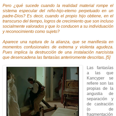
Pero ¿qué sucede cuando la realidad material rompe el
sistema especular del niño-hijo-eterno perpetuado en un
padre-Dios? Es decir, cuando el propio hijo obtiene, en el
transcurso del tiempo, logros de crecimiento que son incluso
socialmente valorados y que lo conducen a su individuación
y reconocimiento como sujeto?
Aparece una ruptura de la alianza, que se manifiesta en
momentos confusionales de extrema y violenta agudeza.
Pues implica la destrucción de una instalación narcisista
que desencadena las fantasías anteriromente descritas. [5]
Las fantasías
a las que
Kancyper se
refiere son las
propias de la
angustia de
separación y
de castración
(o de
fragmentación