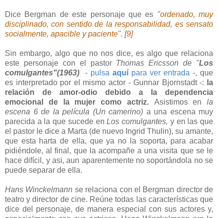
Dice Bergman de este personaje que es
"ordenado, muy
disciplinado, con sentido de la responsabilidad, es sensato
socialmente, apacible y paciente". [9]
Sin embargo, algo que no nos dice, es algo que relaciona
este personaje con el pastor
Thomas Ericsson de "
Los
comulgantes"(1963)
-
pulsa
aquí
para ver entrada
-, que
es interpretado por el mismo actor - Gunnar Bjornstadt -:
la
relación de amor-odio debido a la dependencia
emocional de la mujer como actriz.
Asistimos en
la
escena 6 de la película (Un camerino)
a una escena muy
parecida a la que sucede en
Los comulgantes,
y en las que
el pastor le dice a Marta (de nuevo Ingrid Thulin), su amante,
que esta harta de ella, que ya no la soporta, para acabar
pidiéndole, al final, que la acompañe a una visita que se le
hace difícil, y asi, aun aparentemente no soportándola no se
puede separar de ella.
Hans Winckelmann
se relaciona con el Bergman director de
teatro y director de cine. Reúne todas las características que
dice del personaje, de manera especial con sus actores y,