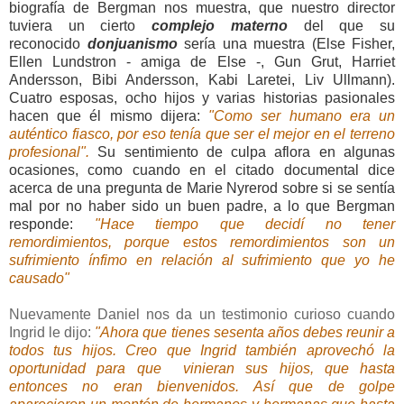
biografía de Bergman nos muestra, que nuestro director
tuviera un cierto
complejo materno
del que su
reconocido
donjuanismo
sería una muestra (Else Fisher,
Ellen Lundstron - amiga de Else -, Gun Grut, Harriet
Andersson, Bibi Andersson, Kabi Laretei, Liv Ullmann).
Cuatro esposas, ocho hijos y varias historias pasionales
hacen que él mismo dijera:
"Como ser humano era un
auténtico fiasco, por eso tenía que ser el mejor en el terreno
profesional".
Su sentimiento de culpa aflora en algunas
ocasiones, como cuando en el citado documental dice
acerca de una pregunta de Marie Nyrerod sobre si se sentía
mal por no haber sido un buen padre, a lo que Bergman
responde:
"Hace tiempo que decidí no tener
remordimientos, porque estos remordimientos son un
sufrimiento ínfimo en relación al sufrimiento que yo he
causado"
Nuevamente Daniel nos da un testimonio curioso cuando
Ingrid le dijo:
"Ahora que tienes sesenta años debes reunir a
todos tus hijos. Creo que Ingrid también aprovechó la
oportunidad para que vinieran sus hijos, que hasta
entonces no eran bienvenidos. Así que de golpe