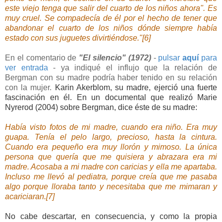
este viejo tenga que salir del cuarto de los niños ahora". Es
muy cruel. Se compadecía de él por el hecho de tener que
abandonar el cuarto de los niños dónde siempre había
estado con sus juguetes divirtiéndose."[6]
En el comentario de
"El silencio" (1972)
-
pulsar
aquí
para
ver entrada
- ya indiqué el influjo que la relación de
Bergman con su madre podría haber tenido en su relación
con la mujer.
Karin Akerblom, su madre, ejerció una fuerte
fascinación en él. En un documental que realizó Marie
Nyrerod (2004) sobre Bergman, dice éste de su madre
:
Había visto fotos de mi madre, cuando era niño. Era muy
guapa. Tenía el pelo largo, precioso, hasta la cintura.
Cuando era pequeño era muy llorón y mimoso. La única
persona que quería que me quisiera y abrazara era mi
madre. Acosaba a mi madre con caricias y ella me apartaba.
Incluso me llevó al pediatra, porque creía que me pasaba
algo porque lloraba tanto y necesitaba que me mimaran y
acariciaran.[7]
No cabe descartar, en consecuencia, y como la propia