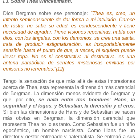
I.3. Sobre Thea Winckelmann.
Dice Bergman sobre ese personaje:
"Thea es, creo, un
intento semiconsciente de dar forma a mi intuición. Carece
de rostro, no sabe su edad, es condescendiente y tiene
necesidad de agradar. Tiene visiones repentinas, habla con
dios, con los ángeles, con los demonios, se cree una santa,
trata de producir estigmatización, es insoportablemente
sensible hasta el punto de que, a veces, ni siquiera puede
llevar ropa. No es ni constructiva ni destructiva. es una
antena parabólica de señales misteriosas emitidas por
emisoras no terrenales."[12]
Tengo la sensación de que más allá de estas impresiones
acerca de Thea, esta representa la dimensión más carencial
de Bergman. La dimensión menos evidente de Bergman y
que, por ello,
se halla entre dos hombres: Hans, la
seguridad y el logos, y Sebastian, la diversión y el eros.
Si bien las dimensiones de Hans y de Sebastian se hacen
más obvias en Bergman, la dimensión carencial que
representa Thea no lo es tanto. Como Sebastian fue un niño
egocéntrico, un hombre narcisista. Como Hans fue un
director y gestor entregado y paternalista. Se entregó a sus