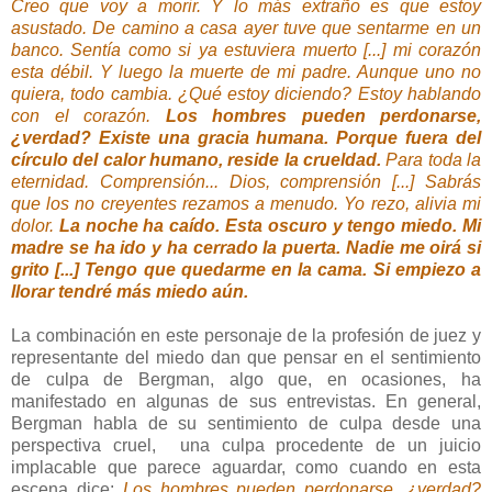
Creo que voy a morir. Y lo más extraño es que estoy
asustado. De camino a casa ayer tuve que sentarme en un
banco. Sentía como si ya estuviera muerto [...] mi corazón
esta débil. Y luego la muerte de mi padre. Aunque uno no
quiera, todo cambia. ¿Qué estoy diciendo? Estoy hablando
con el corazón.
Los hombres pueden perdonarse,
¿verdad? Existe una gracia humana. Porque fuera del
círculo del calor humano, reside la crueldad.
Para toda la
eternidad. Comprensión... Dios, comprensión [...] Sabrás
que los no creyentes rezamos a menudo. Yo rezo, alivia mi
dolor.
La noche ha caído. Esta oscuro y tengo miedo. Mi
madre se ha ido y ha cerrado la puerta. Nadie me oirá si
grito [...] Tengo que quedarme en la cama. Si empiezo a
llorar tendré más miedo aún.
La combinación en este personaje de la profesión de juez y
representante del miedo dan que pensar en el sentimiento
de culpa de Bergman, algo que, en ocasiones, ha
manifestado en algunas de sus entrevistas. En general,
Bergman habla de su sentimiento de culpa desde una
perspectiva cruel, una culpa procedente de un juicio
implacable que parece aguardar, como cuando en esta
escena dice:
Los hombres pueden perdonarse, ¿verdad?