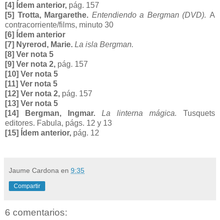
[4] Ídem anterior,
pág. 157
[5] Trotta, Margarethe.
Entendiendo a Bergman (DVD).
A
contracorriente/films, minuto 30
[6] Ídem anterior
[7] Nyrerod, Marie.
La isla Bergman.
[8] Ver nota 5
[9] Ver nota 2,
pág. 157
[10] Ver nota 5
[11] Ver nota 5
[12] Ver nota 2,
pág. 157
[13] Ver nota 5
[14] Bergman, Ingmar.
La linterna mágica.
Tusquets
editores. Fabula, págs. 12 y 13
[15] Ídem anterior,
pág. 12
Jaume Cardona
en
9:35
Compartir
6 comentarios: