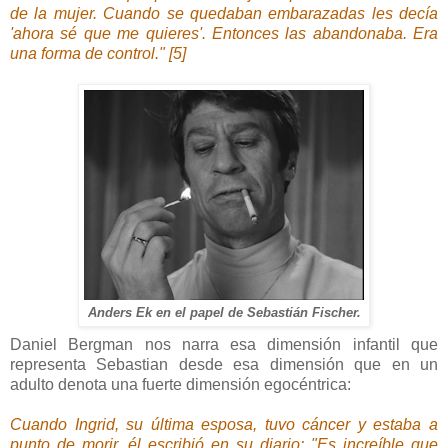
de la mujer. Cuando se quedaban embarazadas les decía
'ahora sé que me quieres'. Entonces las abandonaba. Era
una forma de control." [5]
Anders Ek en el papel de Sebastián Fischer.
Daniel Bergman nos narra esa dimensión infantil que
representa Sebastian desde esa dimensión que en un
adulto denota una fuerte dimensión egocéntrica:
Cuando Ingrid, su última esposa, tuvo cáncer y estaba a
punto de morir, él escribió en su diario: "Es increíble que