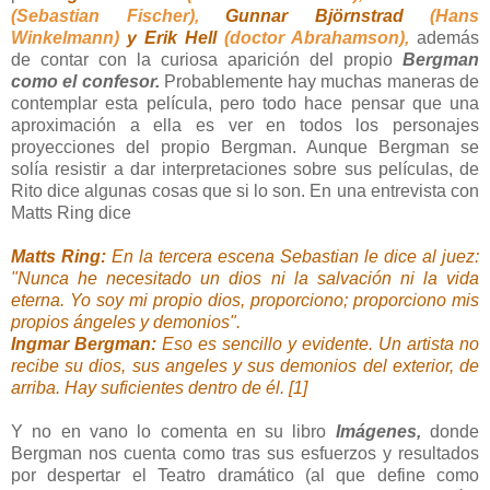
(Sebastian Fischer),
Gunnar Björnstrad
(Hans
Winkelmann)
y Erik Hell
(doctor Abrahamson),
además
de contar con la curiosa aparición del propio
Bergman
como el confesor.
Probablemente hay muchas maneras de
contemplar esta película, pero todo hace pensar que una
aproximación a ella es ver en todos los personajes
proyecciones del propio Bergman. Aunque Bergman se
solía resistir a dar interpretaciones sobre sus películas, de
Rito dice algunas cosas que si lo son. En una entrevista con
Matts Ring dice
Matts Ring:
En la tercera escena Sebastian le dice al juez:
"Nunca he necesitado un dios ni la salvación ni la vida
eterna. Yo soy mi propio dios, proporciono; proporciono mis
propios ángeles y demonios".
Ingmar Bergman:
Eso es sencillo y evidente. Un artista no
recibe su dios, sus angeles y sus demonios del exterior, de
arriba. Hay suficientes dentro de él. [1]
Y no en vano lo comenta en su libro
Imágenes,
donde
Bergman nos cuenta como tras sus esfuerzos y resultados
por despertar el Teatro dramático (al que define como