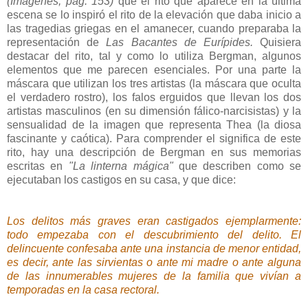
(Imágenes, pág. 153)
que el rito que aparece en la última
escena se lo inspiró el rito de la elevación que daba inicio a
las tragedias griegas en el amanecer, cuando preparaba la
representación de
Las Bacantes de Eurípides.
Quisiera
destacar del rito, tal y como lo utiliza Bergman, algunos
elementos que me parecen esenciales. Por una parte la
máscara que utilizan los tres artistas (la máscara que oculta
el verdadero rostro), los falos erguidos que llevan los dos
artistas masculinos (en su dimensión fálico-narcisistas) y la
sensualidad de la imagen que representa Thea (la diosa
fascinante y caótica). Para comprender el significa de este
rito, hay una descripción de Bergman en sus memorias
escritas en
"La linterna mágica"
que describen como se
ejecutaban los castigos en su casa, y que dice:
Los delitos más graves eran castigados ejemplarmente:
todo empezaba con el descubrimiento del delito. El
delincuente confesaba ante una instancia de menor entidad,
es decir, ante las sirvientas o ante mi madre o ante alguna
de las innumerables mujeres de la familia que vivían a
temporadas en la casa rectoral.