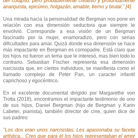
del colapso, pero probablemente creativo y profundamente
anarquista, epicúreo, holgazán, amable, tierno y brutal." [4]
Una mirada hacia la personalidad de Bergman nos pone en
relación con esa dimensión seductora que siempre le
envolvió. Corresponde a esa visión de un Bergman
fascinado por la mujer, enamoradizo, pero con serias
dificultades para amar. Quizá donde esa dimensión se hace
más impactante en Bergman es comopadre. Está claro que
los hijos no fueron un tema que le interesó, mas bien todo lo
contrario. Sebastian Fischer representa esa dimensión
narcisista que, en ciertos individuos, se manifiesta como el
llamado complejo de Peter Pan, un caracter infantil
caprichoso y egocéntrico.
En el excelente documental dirigido por Margarethe von
Trotta (2018), encontramos el impactante testimonio de uno
de sus hijos, Daniel Bergman (hijo de Bergman y Karin
Labetei, pianista), también director de cine, quien dice de
sus padres:
"Los dos eran unos narcisistas. Les apasionaba su faceta
artística... Creo que para él los hijos representaban el amor