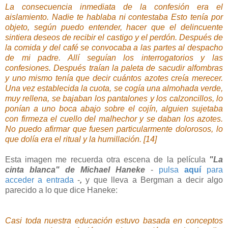
La consecuencia inmediata de la confesión era el
aislamiento. Nadie te hablaba ni contestaba Esto tenía por
objeto, según puedo entender, hacer que el delincuente
sintiera deseos de recibir el castigo y el perdón. Después de
la comida y del café se convocaba a las partes al despacho
de mi padre. Allí seguían los interrogatorios y las
confesiones. Después traían la paleta de sacudir alfombras
y uno mismo tenía que decir cuántos azotes creía merecer.
Una vez establecida la cuota, se cogía una almohada verde,
muy rellena, se bajaban los pantalones y los calzoncillos, lo
ponían a uno boca abajo sobre el cojín, alguien sujetaba
con firmeza el cuello del malhechor y se daban los azotes.
No puedo afirmar que fuesen particularmente dolorosos, lo
que dolía era el ritual y la humillación. [14]
Esta imagen me recuerda otra escena de la película
"La
cinta blanca" de Michael Haneke
-
pulsa
aquí
para
acceder a entrada
-
,
y que lleva a Bergman a decir algo
parecido a lo que dice Haneke:
Casi toda nuestra educación estuvo basada en conceptos