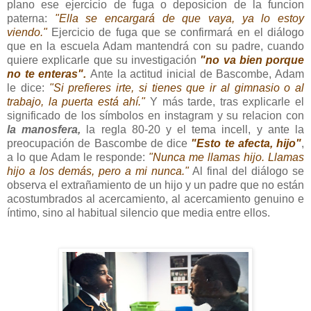
plano ese ejercicio de fuga o deposicion de la funcion
paterna:
"Ella se encargará de que vaya, ya lo estoy
viendo."
Ejercicio de fuga que se confirmará en el diálogo
que en la escuela Adam mantendrá con su padre, cuando
quiere explicarle que su investigación
"no va bien porque
no te enteras".
Ante la actitud inicial de Bascombe, Adam
le dice:
"Si prefieres irte, si tienes que ir al gimnasio o al
trabajo, la puerta está ahí."
Y más tarde, tras explicarle el
significado de los símbolos en instagram y su relacion con
la manosfera,
la regla 80-20 y el tema incell, y ante la
preocupación de Bascombe de dice
"Esto te afecta, hijo"
,
a lo que Adam le responde:
"Nunca me llamas hijo. Llamas
hijo a los demás, pero a mi nunca."
Al final del diálogo se
observa el extrañamiento de un hijo y un padre que no están
acostumbrados al acercamiento, al acercamiento genuino e
íntimo, sino al habitual silencio que media entre ellos.