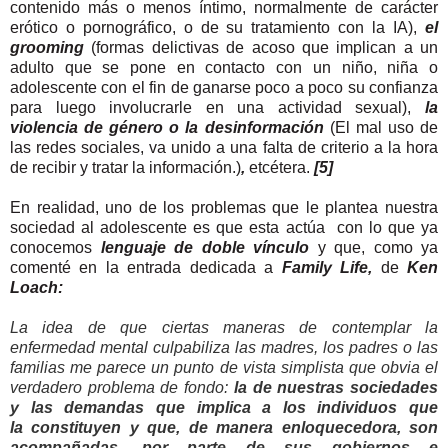
contenido más o menos íntimo, normalmente de carácter
erótico o pornográfico, o de su tratamiento con la IA),
e
l
grooming
(
formas delictivas de acoso que implican a un
adulto que se pone en contacto con un niño, niña o
adolescente con el fin de ganarse poco a poco su confianza
para luego involucrarle en una actividad sexual),
la
violencia de
género o la desinformación
(
El mal uso de
las redes sociales, va unido a una falta de criterio a la hora
de recibir y tratar la información.)
,
etcétera.
[5]
En realidad, uno de los problemas que le plantea nuestra
sociedad al adolescente es que esta actúa con lo que ya
conocemos
lenguaje de doble vínculo
y que, como ya
comenté en la entrada dedicada a
Family Life,
de
Ken
Loach:
La idea de que ciertas maneras de contemplar la
enfermedad mental culpabiliza las madres, los padres o las
familias me parece un punto de vista simplista que obvia el
verdadero problema de fondo:
la de nuestras sociedades
y las demandas que implica a los individuos que
la
constituyen y que, de manera enloquecedora, son
acompañadas, por parte de sus gobiernos e