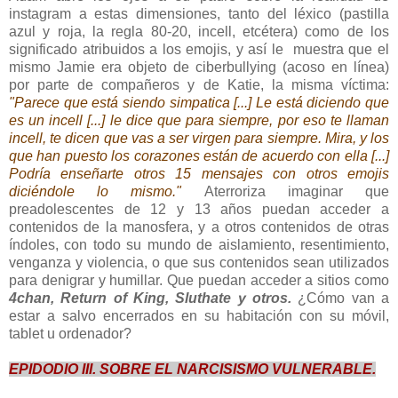
instagram a estas dimensiones, tanto del léxico (pastilla
azul y roja, la regla 80-20, incell, etcétera) como de los
significado atribuidos a los emojis, y así le muestra que el
mismo Jamie era objeto de ciberbullying (acoso en línea)
por parte de compañeros y de Katie, la misma víctima:
"Parece que está siendo simpatica [...] Le está diciendo que
es un incell [...] le dice que para siempre, por eso te llaman
incell, te dicen que vas a ser virgen para siempre. Mira, y los
que han puesto los corazones están de acuerdo con ella [...]
Podría enseñarte otros 15 mensajes con otros emojis
diciéndole lo mismo."
Aterroriza imaginar que
preadolescentes de 12 y 13 años puedan acceder a
contenidos de la manosfera, y a otros contenidos de otras
índoles, con todo su mundo de aislamiento, resentimiento,
venganza y violencia, o que sus contenidos sean utilizados
para denigrar y humillar. Que puedan acceder a sitios como
4chan, Return of King, Sluthate y otros.
¿Cómo van a
estar a salvo encerrados en su habitación con su móvil,
tablet u ordenador?
EPIDODIO III. SOBRE EL NARCISISMO VULNERABLE.