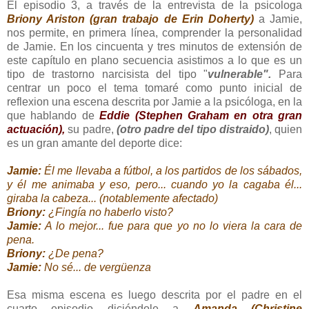
El episodio 3, a través de la entrevista de la psicologa
Briony Ariston (gran trabajo de Erin Doherty)
a Jamie,
nos permite, en primera línea, comprender la personalidad
de Jamie. En los cincuenta y tres minutos de extensión de
este capítulo en plano secuencia asistimos a lo que es un
tipo de trastorno narcisista del tipo "
vulnerable".
Para
centrar un poco el tema tomaré como punto inicial de
reflexion una escena descrita por Jamie a la psicóloga, en la
que hablando de
Eddie (Stephen Graham en otra gran
actuación
),
su padre,
(otro padre del tipo distraido)
, quien
es un gran amante del deporte dice:
Jamie:
Él me llevaba a fútbol, a los partidos de los sábados,
y él me animaba y eso, pero... cuando yo la cagaba él...
giraba la cabeza... (notablemente afectado)
Briony:
¿Fingía no haberlo visto?
Jamie:
A lo mejor... fue para que yo no lo viera la cara de
pena.
Briony:
¿De pena?
Jamie:
No sé... de vergüenza
Esa misma escena es luego descrita por el padre en el
cuarto episodio diciéndole a
Am
anda (Christine