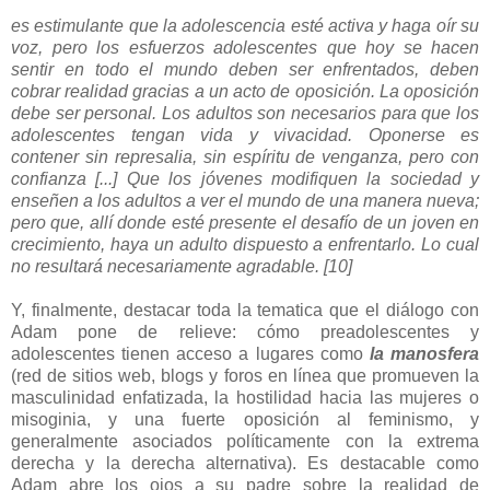
es estimulante que la adolescencia esté activa y haga oír su
voz, pero los esfuerzos adolescentes
que hoy se hacen
sentir en todo el mundo deben ser enfrentados, deben
cobrar realidad gracias a un acto de oposición
. La oposición
debe ser personal. Los adultos son necesarios para que los
adolescentes tengan vida y
vivacidad. Oponerse es
contener sin represalia, sin espíritu de venganza, pero con
confianza [...]
Que los
jóvenes modifiquen la sociedad y
enseñen a los adultos a ver el mundo de una manera nueva;
pero que, allí
donde esté presente el desafío de un joven en
crecimiento, haya un adulto dispuesto a enfrentarlo. Lo cual
no r
esultará necesariamente agradable.
[10]
Y, finalmente, destacar toda la tematica que el diálogo con
Adam pone de relieve: cómo preadolescentes y
adolescentes tienen acceso a lugares como
la manosfera
(red de sitios web, blogs y foros en línea que promueven la
masculinidad enfatizada, la hostilidad hacia las mujeres o
misoginia, y una fuerte oposición al feminismo, y
generalmente asociados políticamente con la extrema
derecha y la derecha alternativa).
Es destacable como
Adam abre los ojos a su padre sobre la realidad de