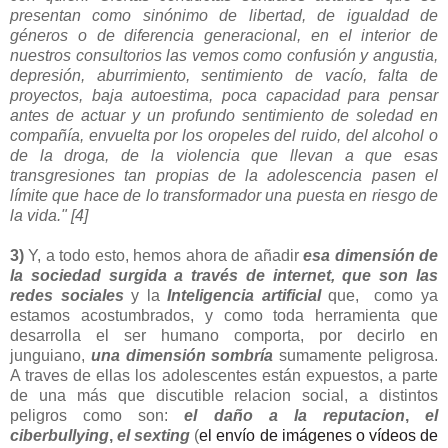
presentan como sinónimo de libertad, de igualdad de
géneros o de diferencia generacional, en el interior de
nuestros consultorios las vemos como confusión y angustia,
depresión, aburrimiento, sentimiento de vacío, falta de
proyectos, baja autoestima, poca capacidad para pensar
antes de actuar y un profundo sentimiento de soledad en
compañía, envuelta por los oropeles del ruido, del alcohol o
de la droga, de la violencia que llevan a que esas
transgresiones
tan propias de la adolescencia pasen el
límite que hace de lo transformador una puesta en riesgo de
la vida." [4]
3)
Y, a todo esto, hemos ahora de añadir
esa dimensión de
la sociedad surgida a través de internet, que son las
redes sociales
y la
Inteligencia artificial
que, como ya
estamos acostumbrados, y como toda herramienta que
desarrolla el ser humano
comporta, por decirlo en
junguiano,
una dimensión sombría
sumamente peligrosa.
A traves de ellas los adolescentes están expuestos, a parte
de una más que discutible relacion social, a distintos
peligros como son:
el daño a la reputacion
,
el
ciberbullying
,
e
l sexting
(
el envío de imágenes o vídeos de