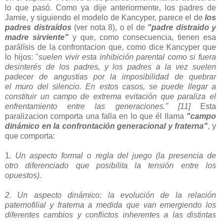
lo que pasó. Como ya dije anteriormente, los padres de
Jamie, y siguiendo el modelo de Kancyper, parece el de
los
padres distraídos
(ver nota 8), o el de
"padre distraido y
madre sirviente"
y que, como consecuencia, tienen esa
parálísis de la confrontacion que, como dice Kancyper que
lo hijos: "
suelen vivir esta inhibición parental
como si fuera
desinterés de los padres, y los padres a la vez
suelen
padecer de angustias por la imposibilidad de quebrar
el
muro del silencio. En estos casos, se puede llegar a
constituir un
campo de extrema evitación que paraliza el
enfrentamiento entre
las generaciones." [11]
Esta
paralizacion comporta una falla en lo que él llama
"campo
dinámico en la confrontación generacional y fraterna"
, y
que comporta:
1
. Un aspecto formal o regla del juego (la presencia de
otro
diferenciado que posibilita la tensión entre los
opuestos).
2. Un aspecto dinámico: la evolución de la relación
paternofilial
y fraterna a medida que van emergiendo los
diferentes
cambios y conflictos inherentes a las distintas