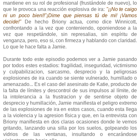
mantiene en su rol de profesional (frustándole de nuevo), lo
que le provoca una reacción explosiva de ira:
"¡¡No te caigo
ni un poco bien!!"¡Dime que piensas tú de mi! ¡Vamos
decide!"
De hecho Briony actua, como dice Winnicott,
confrontando a la vez que conteniendo, oponiendose a la
vez que respetándole, sin represalias, sin espíritu de
venganza, pero, eso si, con firmeza y hablando con claridad.
Lo que le hace falta a Jamie.
Durante todo este episodio podemos ver a Jamie pasando
por todos estes estadios: fragilidad, inseguridad, victimismo
y culpabilizacion, sarcasmo, desprecio y la peligrosas
explosiones de ira cuando se siente vulnerado, humillado o
amenazado... Es el caso del asesinato de Katie, producto de
la falta de límites y descontrol de sus impulsos al límite, de
la intolerancia a la frustracion y de sentirse objeto de
desprecio y humillación, Jamie manifiesta el peligro extremo
de las explosiones de ira en estos casos, cuando esta llega
a la violencia y la agresion física y que, en la entrevista con
Briony manifiesta en dos claras ocasiones donde le vemos
gritando, lanzando una silla por los suelos, golpeando los
vidrios de las ventanas, insultando o encarándose