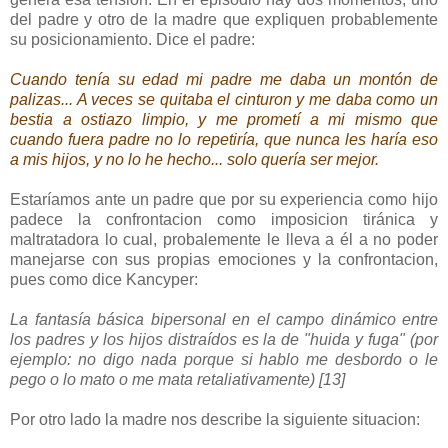
del padre y otro de la madre que expliquen probablemente
su posicionamiento. Dice el padre:
Cuando tenía su edad mi padre me daba un montón de
palizas... A veces se quitaba el cinturon y me daba como un
bestia a ostiazo limpio, y me prometí a mi mismo que
cuando fuera padre no lo repetiría, que nunca les haría eso
a mis hijos, y no lo he hecho... solo quería ser mejor.
Estaríamos ante un padre que por su experiencia como hijo
padece la confrontacion como imposicion tiránica y
maltratadora lo cual, probalemente le lleva a él a no poder
manejarse con sus propias emociones y la confrontacion,
pues como dice Kancyper:
La fantasía básica bipersonal en el campo dinámico entre
los
padres y los hijos distraídos es la de "huida y fuga" (por
ejemplo:
no digo nada porque si hablo me desbordo o le
pego o lo mato o
me mata retaliativamente) [13]
Por otro lado la madre nos describe la siguiente situacion: