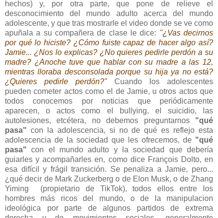
hechos) y, por otra parte, que pone de relieve el
desconocimiento del mundo adulto acerca del mundo
adolescente, y que tras mostrarle el video donde se ve como
apuñala a su compañera de clase le dice:
"¿Vas decirnos
por qué lo hiciste? ¿Cómo fuiste capaz de hacer algo así?
Jamie... ¿Nos lo explicas? ¿No quieres pedirle perdón a su
madre? ¿Anoche tuve que hablar con su madre a las 12,
mientras lloraba desconsolada porque su hija ya no está?
¿Quieres pedirle perdón?"
Cuando los adolescentes
pueden cometer actos como el de Jamie, u otros actos que
todos conocemos por noticias que periódicamente
aparecen, o actos como el bullying, el suicidio, las
autolesiones, etcétera, no debemos preguntarnos
"qué
pasa"
con la adolescencia, si no de qué es reflejo esta
adolescencia de la sociedad que les ofrecemos, de
"qué
pasa"
con el mundo adulto y la sociedad que debería
guiarles y acompañarles en, como dice François Dolto, en
esa difícil y frágil transición. Se penaliza a Jamie, pero...
¿qué decir de Mark Zuckerberg o de Elon Musk, o de Zhang
Yiming (propietario de TikTok), todos ellos entre los
hombres más ricos del mundo, o de la manipulacion
ideológica por parte de algunos partidos de extrema
derecha y de movimientos sociales, generalmente