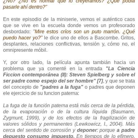
¿No? ¿No es normal que lo creyéramos? ¿Qué podía
pasarle ahí dentro?"
En este episodio de la miniserie, vemos el auténtico caos
que se vive en la escuela donde vemos un profesorado
desbordado:
"Mire estos críos son un puto marrón. ¿Qué
puedo hacer yo?"
le dice uno de ellos a Bascombe. Gritos,
desplantes, relaciones conflictivas, tensión y, cómo no, el
omnipresente móbil.
Y, por otro lado, la película apunta tambián hacia un
problema que ya comenté en la entrada
"La Ciencia
Ficcion contemporánea (II): Steven Spielberg y sobre el
ser padre como espejo del ser hombre" [7]
, y que se trata
del concepto de
"padres a la fuga"
o padres que deponen
ele ejercicio de su funcion paterna:
La fuga de la función paterna está más cerca de la pérdida,
de la evaporación o de la cultura líquida (Baumann,
Zygmunt, 1999), y de los efectos de la fragilización de
valores sólidos y permanentes (Lewkowicz, I., 2004). Más
cerca del sentido de corrosión y
deponer
: porque
a padre
depuesto consumo impuesto.
En tiempos de lo efímero,