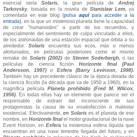
esencial sería
Solaris,
la gran película de
Andrej
Tarkovsky
, basada en la novela de
Stanislaw Lem,
ya
comentada en este blog
(pulsa
aquí
para acceder a la
entrada)
,
en la que un misterioso planeta tiene la capacidad
de crear "humanoides" a partir de los recuerdos, y
especialmente del sentimiento de culpa vinculado a ellos,
de los astronautas de una estación espacial que órbita a su
alrededor.
Solaris
encuentra sus ecos, más o menos
afortunados, en películas posteriores como el mismo
remake de
Solaris (2002)
de
Steven Soderbergh,
o las
películas de ciencia ficción
Horizonte final (Paul
Andersson, 1997)
o
Esfera (Barry Levinson, 1998).
También hay un precedente clásico de la época dorada de
la ciencia ficción (la década que va de 1950 a 1960), en la
magnífica película
Planeta prohibido (Fred M. Wilcox,
1956).
En todas ellas hay un elemento que parece ser el
responsable de extraer del inconsciente de sus
protagonistas la causa de su insatisfacción o malestar
existencial. Efectivamente,
en Solaris
es el planeta de ese
nombre, en
Horizonte final
el motor gravitacional de la nave
Event Horizon, en
Esfera
la misteriosa esfera líquida que
encuentran en una nave terrestre llegada del futuro
,
y en