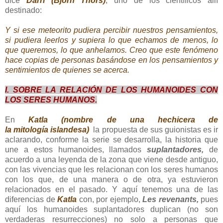
dice
Darri (Björn Thors)
, uno de los científicos allí
destinado:
Y si ese meteorito pudiera percibir nuestros pensamientos,
si pudiera leerlos y supiera lo que echamos de menos, lo
que queremos, lo que anhelamos. Creo que este fenómeno
hace copias de personas basándose en los pensamientos y
sentimientos de quienes se acerca.
I. SOBRE LA RELACIÓN DE LOS HUMANOIDES CON
LOS SERES HUMANOS.
En
Katla (nombre de una hechicera de
la
mitología
islandesa)
la propuesta de sus guionistas es ir
aclarando, conforme la serie se desarrolla, la historia que
une a estos humanoides, llamados
suplantadores,
de
acuerdo a una leyenda de la zona que viene desde antiguo,
con las vivencias que les relacionan con los seres humanos
con los que, de una manera o de otra, ya estuvieron
relacionados en el pasado. Y aquí tenemos una de las
diferencias de
Katla
con, por ejemplo,
Les revenants,
pues
aquí los humanoides suplantadores duplican (no son
verdaderas resurrecciones) no solo a personas que