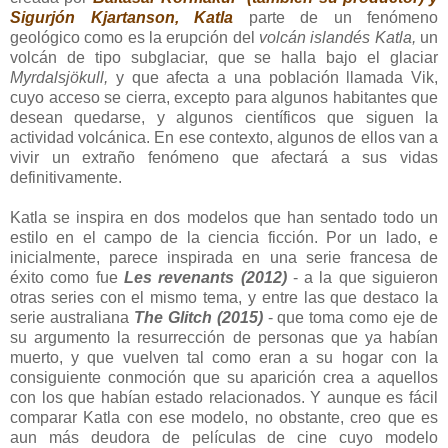
Sigurjón Kjartanson, Katla
parte de un fenómeno
geológico como es la erupción del
volcán islandés Katla,
un
volcán de tipo subglaciar, que se halla bajo el glaciar
Myrdalsjökull,
y que afecta a una población llamada Vik,
cuyo acceso se cierra, excepto para algunos habitantes que
desean quedarse, y algunos científicos que siguen la
actividad volcánica. En ese contexto, algunos de ellos van a
vivir un extraño fenómeno que afectará a sus vidas
definitivamente.
Katla se inspira en dos modelos que han sentado todo un
estilo en el campo de la ciencia ficción. Por un lado, e
inicialmente, parece inspirada en una serie francesa de
éxito como fue
Les revenants (2012)
- a la que siguieron
otras series con el mismo tema, y entre las que destaco la
serie australiana
The Glitch (2015)
- que toma como eje de
su argumento la resurrección de personas que ya habían
muerto, y que vuelven tal como eran a su hogar con la
consiguiente conmoción que su aparición crea a aquellos
con los que habían estado relacionados. Y aunque es fácil
comparar Katla con ese modelo, no obstante, creo que es
aun más deudora de películas de cine cuyo modelo