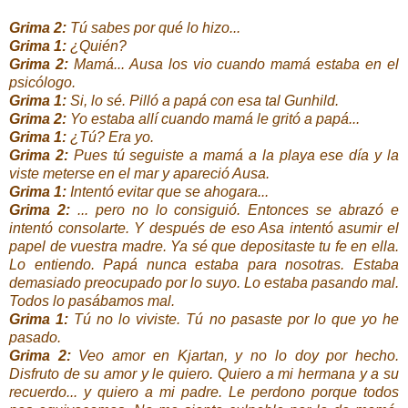
Grima 2:
Tú sabes por qué lo hizo...
Grima 1:
¿Quién?
Grima 2:
Mamá... Ausa los vio cuando mamá estaba en el
psicólogo.
Grima 1:
Si, lo sé. Pilló a papá con esa tal Gunhild.
Grima 2:
Yo estaba allí cuando mamá le gritó a papá...
Grima 1:
¿Tú? Era yo.
Grima 2:
Pues tú seguiste a mamá a la playa ese día y la
viste meterse en el mar y apareció Ausa.
Grima 1:
Intentó evitar que se ahogara...
Grima 2:
... pero no lo consiguió. Entonces se abrazó e
intentó consolarte. Y después de eso Asa intentó asumir el
papel de vuestra madre. Ya sé que depositaste tu fe en ella.
Lo entiendo. Papá nunca estaba para nosotras. Estaba
demasiado preocupado por lo suyo. Lo estaba pasando mal.
Todos lo pasábamos mal.
Grima 1:
Tú no lo viviste. Tú no pasaste por lo que yo he
pasado.
Grima 2:
Veo amor en Kjartan, y no lo doy por hecho.
Disfruto de su amor y le quiero. Quiero a mi hermana y a su
recuerdo... y quiero a mi padre. Le perdono porque todos