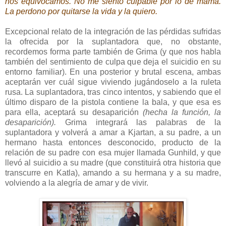
nos equivocamos. No me siento culpable por lo de mamá.
La perdono por quitarse la vida y la quiero.
Excepcional relato de la integración de las pérdidas sufridas
la ofrecida por la suplantadora que, no obstante,
recordemos forma parte también de Grima (y que nos habla
también del sentimiento de culpa que deja el suicidio en su
entorno familiar). En una posterior y brutal escena, ambas
aceptarán ver cuál sigue viviendo jugándoselo a la ruleta
rusa. La suplantadora, tras cinco intentos, y sabiendo que el
último disparo de la pistola contiene la bala, y que esa es
para ella, aceptará su desaparición
(hecha la función, la
desaparición).
Grima integrará las palabras de la
suplantadora y volverá a amar a Kjartan, a su padre, a un
hermano hasta entonces desconocido, producto de la
relación de su padre con esa mujer llamada Gunhild, y que
llevó al suicidio a su madre (que constituirá otra historia que
transcurre en Katla), amando a su hermana y a su madre,
volviendo a la alegría de amar y de vivir.