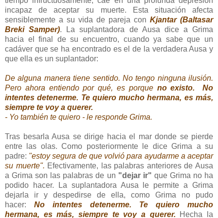
tiempo infructuosamente, cae en una profunda depresión
incapaz de aceptar su muerte. Esta situación afecta
sensiblemente a su vida de pareja con
Kjantar (Baltasar
Breki Samper)
. La suplantadora de Ausa dice a Grima
hacia el final de su encuentro, cuando ya sabe que un
cadáver que se ha encontrado es el de la verdadera Ausa y
que ella es un suplantador:
De alguna manera tiene sentido. No tengo ninguna ilusión.
Pero ahora entiendo por qué, es porque
no existo.
No
intentes detenerme. Te quiero mucho hermana, es más,
siempre te voy a querer.
- Yo también te quiero - le responde Grima.
Tras besarla Ausa se dirige hacia el mar donde se pierde
entre las olas. Como posteriormente le dice Grima a su
padre:
"estoy segura de que volvió para ayudarme a aceptar
su muerte".
Efectivamente, las palabras anteriores de Ausa
a Grima son las palabras de un
"dejar ir"
que Grima no ha
podido hacer. La suplantadora Ausa le permite a Grima
dejarla ir y despedirse de ella, como Grima no pudo
hacer:
No intentes detenerme. Te quiero mucho
hermana, es más, siempre te voy a querer.
Hecha la