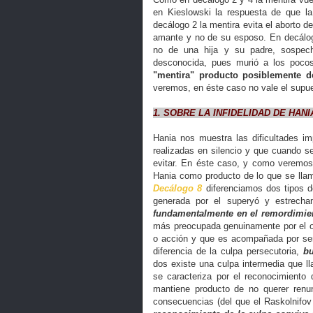
en Kieslowski la respuesta de que la
decálogo 2 la mentira evita el aborto d
amante y no de su esposo. En decálogo
no de una hija y su padre, sospec
desconocida, pues murió a los poco
"mentira" producto posiblemente d
veremos, en éste caso no vale el supu
1. SOBRE LA INFIDELIDAD DE HAN
Hania nos muestra las dificultades im
realizadas en silencio y que cuando se
evitar. En éste caso, y como veremos
Hania como producto de lo que se ll
D
ecálogo 8
diferenciamos dos tipos d
generada por el superyó y estrecham
fundamentalmente en el remordimie
más preocupada genuinamente por el ot
o acción y que es acompañada por sent
diferencia de la culpa persecutoria,
bu
dos existe una culpa intermedia que
se caracteriza por el reconocimiento 
mantiene producto de no querer renu
consecuencias (del que el Raskolnifo