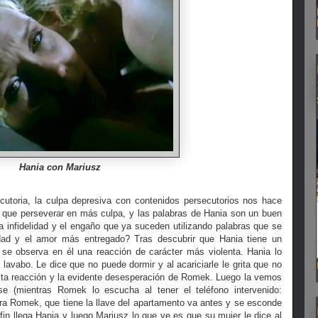
Hania con Mariusz
cutoria, la culpa depresiva con contenidos persecutorios nos hace
 que perseverar en más culpa, y las palabras de Hania son un buen
 infidelidad y el engaño que ya suceden utilizando palabras que se
elidad y el amor más entregado? Tras descubrir que Hania tiene un
se observa en él una reacción de carácter más violenta. Hania lo
lavabo. Le dice que no puede dormir y al acariciarle le grita que no
esta reacción y la evidente desesperación de Romek. Luego la vemos
e (mientras Romek lo escucha al tener el teléfono intervenido:
ra Romek, que tiene la llave del apartamento va antes y se esconde
fin llega Hania y luego Mariusz lo que ve es que su mujer le dice al