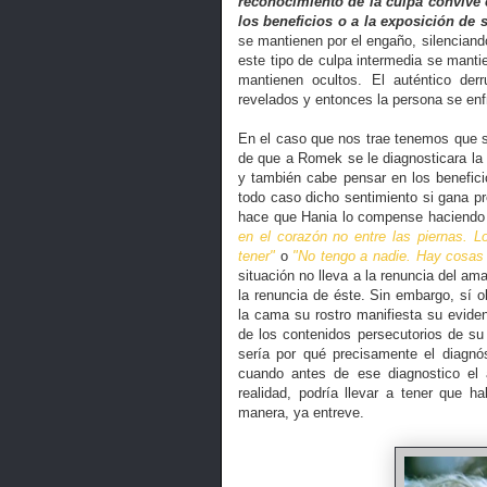
reconocimiento de la culpa convive c
los beneficios o a la exposición de
se mantienen por el engaño, silenciand
este tipo de culpa intermedia se mantien
mantienen ocultos. El auténtico de
revelados y entonces la persona se enf
En el caso que nos trae tenemos que s
de que a Romek se le diagnosticara la 
y también cabe pensar en los benefic
todo caso dicho sentimiento si gana pr
hace que Hania lo compense haciendo 
en el corazón no entre las piernas. 
tener"
o
"No tengo a nadie. Hay cosas q
situación no lleva a la renuncia del am
la renuncia de éste. Sin embargo, sí
la cama su rostro manifiesta su evid
de los contenidos persecutorios de su 
sería por qué precisamente el diagnó
cuando antes de ese diagnostico el
realidad, podría llevar a tener que
manera, ya entreve.