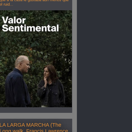
el ruid...
LA LARGA MARCHA (The
Long walk, Francis Lawrence,