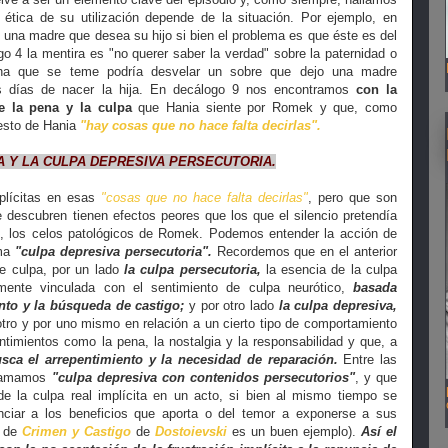
 ética de su utilización depende de la situación. Por ejemplo, en
e una madre que desea su hijo si bien el problema es que éste es del
 4 la mentira es "no querer saber la verdad" sobre la paternidad o
ha que se teme podría desvelar un sobre que dejo una madre
s días de nacer la hija. En decálogo 9 nos encontramos
con la
e la pena y la culpa
que Hania siente por Romek y que, como
esto de Hania
"hay cosas que no hace falta decirlas".
IA Y LA CULPA DEPRESIVA PERSECUTORIA.
plícitas en esas
"cosas que no hace falta decirlas"
, pero que son
 descubren tienen efectos peores que los que el silencio pretendía
, los celos patológicos de Romek. Podemos entender la acción de
ama
"culpa depresiva persecutoria".
Recordemos que en el anterior
e culpa, por un lado
la culpa persecutoria,
la esencia de la culpa
ente vinculada con el sentimiento de culpa neurótico,
basada
nto y la búsqueda de castigo;
y por otro lado
la culpa depresiva,
ro y por uno mismo en relación a un cierto tipo de comportamiento
imientos como la pena, la nostalgia y la responsabilidad y que, a
sca el arrepentimiento y la necesidad de reparación.
Entre las
 llamamos
"culpa depresiva con contenidos persecutorios"
, y que
de la culpa real implícita en un acto, si bien al mismo tiempo se
nciar a los beneficios que aporta o del temor a exponerse a sus
v de
Crimen y Castigo
de
Dostoievski
es un buen ejemplo).
Así el