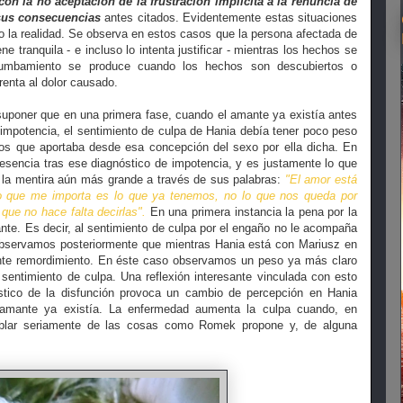
on la no aceptación de la frustración implícita a la renuncia de
 sus consecuencias
antes citados. Evidentemente estas situaciones
o la realidad. Se observa en estos casos que la persona afectada de
e tranquila - e incluso lo intenta justificar - mientras los hechos se
rrumbamiento se produce cuando los hechos son descubiertos o
renta al dolor causado.
uponer que en una primera fase, cuando el amante ya existía antes
impotencia, el sentimiento de culpa de Hania debía tener poco peso
ios que aportaba desde esa concepción del sexo por ella dicha. En
esencia tras ese diagnóstico de impotencia, y es justamente lo que
la mentira aún más grande a través de sus palabras:
"El amor está
Lo que me importa es lo que ya tenemos, no lo que nos queda por
ue no hace falta decirlas".
En una primera instancia la pena por la
ante. Es decir, al sentimiento de culpa por el engaño no le acompaña
 observamos posteriormente que mientras Hania está con Mariusz en
ente remordimiento. En éste caso observamos un peso ya más claro
sentimiento de culpa. Una reflexión interesante vinculada con esto
stico de la disfunción provoca un cambio de percepción en Hania
 amante ya existía. La enfermedad aumenta la culpa cuando, en
 hablar seriamente de las cosas como Romek propone y, de alguna