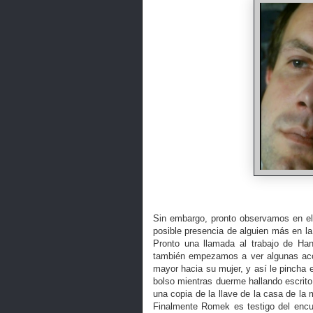
Sin embargo, pronto observamos en el
posible presencia de alguien más en 
Pronto una llamada al trabajo de Han
también empezamos a ver algunas ac
mayor hacia su mujer, y así le pincha 
bolso mientras duerme hallando escrit
una copia de la llave de la casa de l
Finalmente Romek es testigo del enc