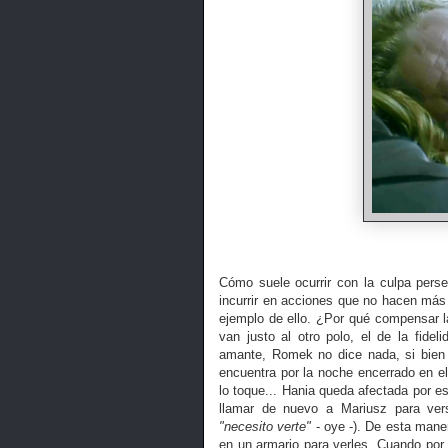
Cómo suele ocurrir con la culpa perse
incurrir en acciones que no hacen más
ejemplo de ello. ¿Por qué compensar la
van justo al otro polo, el de la fid
amante, Romek no dice nada, si bien 
encuentra por la noche encerrado en el 
lo toque... Hania queda afectada por 
llamar de nuevo a Mariusz para vers
"necesito verte"
- oye -). De esta mane
en un armario para verles. Cuando por 