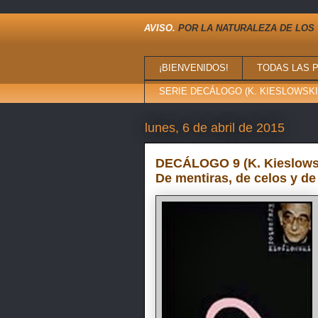
AVISO.
POR LA NATURALEZA DE LOS 
¡BIENVENIDOS!
TODAS LAS 
SERIE DECÁLOGO (K. KIESLOWSKI,
lunes, 6 de abril de 2015
DECÁLOGO 9 (K. Kieslowski
De mentiras, de celos y de