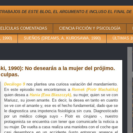
TRABAJOS DE ESTE BLOG, EL ARGUMENTO E INCLUSO EL FINAL DE
PELÍCULAS COMENTADAS
CIENCIA FICCIÓN Y PSICOLOGÍA
 1990)
SUEÑOS (DREAMS, A. KUROSAWA, 1990)
ÚLTIMAS 
, 1990): No desearás a la mujer del prójimo.
 culpas.
Decálogo 9
nos plantea una curiosa variación del mandamiento.
En este episodio nos encontramos a
Romek (Piotr Machalika)
quien desea a
Hania (Ewa Blaszczyk),
su mujer, quien se ve con
Mariusz, su joven amante. Es decir, la desea en tanto en cuanto
se ve con el amante y, ese es el hecho fundamental, dado que se
le diagnostica una impotencia fisiológica sin cura. Diagnosticado
por un médico colega suyo - Piotr es cirujano -, nuestro
protagonista se encuentra con tener que comunicarle la noticia a
su mujer. De vuelta a casa realiza una maniobra con el coche que
casi desemboca en un accidente (justo entonces aparece el