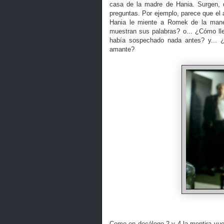
casa de la madre de Hania. Surgen, d
preguntas. Por ejemplo, parece que el 
Hania le miente a Romek de la maner
muestran sus palabras? o... ¿Cómo ll
había sospechado nada antes? y... 
amante?
Como en decálogo 2 y 4 la mentira vue