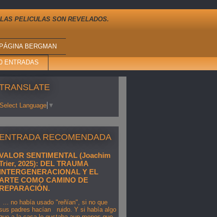
 LAS PELICULAS SON REVELADOS.
PÁGINA BERGMAN
10 ENTRADAS
TRANSLATE
Select Language
▼
ENTRADA RECOMENDADA
VALOR SENTIMENTAL (Joachim
Trier, 2025): DEL TRAUMA
INTERGENERACIONAL Y EL
ARTE COMO CAMINO DE
REPARACIÓN.
... no había usado "reñían", si no que
sus padres hacían ruido. Y si había algo
que a la casa le gustaba aun menos que