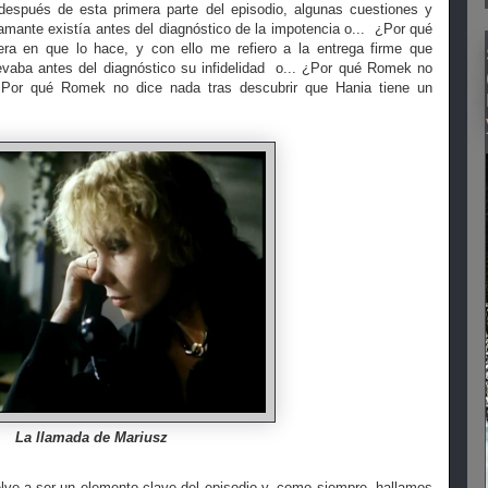
espués de esta primera parte del episodio, algunas cuestiones y
amante existía antes del diagnóstico de la impotencia o... ¿Por qué
a en que lo hace, y con ello me refiero a la entrega firme que
evaba antes del diagnóstico su infidelidad o... ¿Por qué Romek no
¿Por qué Romek no dice nada tras descubrir que Hania tiene un
La llamada de Mariusz
lve a ser un elemento clave del episodio y, como siempre, hallamos