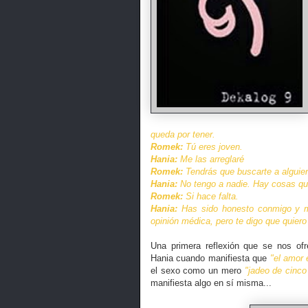
queda por tener.
Romek:
Tú eres joven.
Hania:
Me las arreglaré
Romek:
Tendrás que buscarte a alguien,
Hania:
No tengo a nadie. Hay cosas que
Romek:
Si hace falta.
Hania:
Has sido honesto conmigo y m
opinión médica, pero te digo que quiero 
Una primera reflexión que se nos ofr
Hania cuando manifiesta que
"el amor 
el sexo como un mero
"jadeo de cinco
manifiesta algo en sí misma...