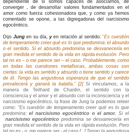
dependiente de si somos capaces de asociarnos, de
converger , de desarrollar valores fundamentados en el
amor como fuerza cohesionadora que, y como ya hemos
comentado se opone, a las digregadoras del narcisismo
egocéntrico.
Dijo
Jung
en
su día,
y
en relación al sentido:
"
Es cuestión
de temperamento creer qué es lo que predomina: el absurdo
o el sentido. Si el absurdo predomina se desvanecería en
gran medida el sentido de la vida en rápida evolución. Pero
tal no es – o me parece ser – el caso. Probablemente, como
en todas las cuestiones metafísicas, ambas cosas son
ciertas: la vida es sentido y absurdo o tiene sentido y carece
de él. Tengo las angustiosa esperanza de que el sentido
prevalecerá y ganará la batalla." [2]
Si vinculamos, a la
manera de Teilhard de Chardin, el sentido con la
consciencia y el amor y el absurdo con la inconsciencia y el
narcisismo egocéntrico, la frase de Jung la podemos releer
como:
"Es cuestión de temperamento creer qué es lo que
predomina:
el narcisismo egocéntrico o el amor.
Si el
narcisismo egocéntrico
predomina se desvanecería en
gran medida el sentido de la vida en rápida evolución. Pero
tal no es - o me parece ser - el caso [...] Tengo la angustiosa