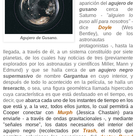
aparición del
agujero de
gusano
cerca de
Saturno -
"alguien lo
puso allí para nosotros"
-
dice
Doyle
(Wes
Bentley), uno de los
Agujero de Gusano.
astronautas
protagonistas -, hasta la
llegada, a través de él, a un sistema constituído por siete
planetas, de los cuales hay noticias de tres (previamente
explorados por los astronautas y científicos Miller, Mann y
Edmund) y que se halla cerca de
un agujero negro
supermasivo
de nombre
Gargantua
en cuyo interior, y
después de todo lo acontecido en la película, se halla un
teseracto,
o sea, una figura geométrica llamada hipercubo
cuya característica es que está desfasado en el tiempo, es
decir, que
abarca cada uno de los instantes de tiempo en los
que está y, a la vez, todos ellos juntos, lo cual permitirá a
Cooper conectar con
Murph
(Jessica Chastain) para
enviarle - a través de ondas gravitacionales -, y mediante
"señales morse", los datos necesarios del interior del
agujero negro (recolectados por
Trash,
el robot) que