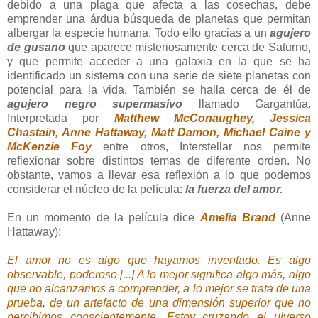
debido a una plaga que afecta a las cosechas, debe
emprender una árdua búsqueda de planetas que permitan
albergar la especie humana. Todo ello gracias a un
agujero
de gusano
que aparece misteriosamente cerca de Saturno,
y que permite acceder a una galaxia en la que se ha
identificado un sistema con una serie de siete planetas con
potencial para la vida. También se halla cerca de él de
agujero negro supermasivo
llamado Gargantúa.
Interpretada por
Matthew McConaughey, Jessica
Chastain, Anne Hattaway, Matt Damon, Michael Caine y
McKenzie Foy
entre otros, Interstellar nos permite
reflexionar sobre distintos temas de diferente orden. No
obstante, vamos a llevar esa reflexión a lo que podemos
considerar el núcleo de la película:
la fuerza del amor.
En un momento de la película dice
Amelia Brand
(Anne
Hattaway):
El amor no es algo que hayamos inventado. Es algo
observable, poderoso [...] A lo mejor significa algo más, algo
que no alcanzamos a comprender, a lo mejor se trata de una
prueba, de un artefacto de una dimensión superior que no
percibimos conscientemente. Estoy cruzando el uiverso