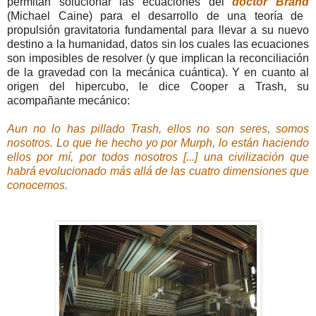
permitan solucionar las ecuaciones del
doctor Brand
(Michael Caine) para el desarrollo de una teoría de
propulsión gravitatoria fundamental para llevar a su nuevo
destino a la humanidad, datos sin los cuales las ecuaciones
son imposibles de resolver (y que implican la reconciliación
de la gravedad con la mecánica cuántica). Y en cuanto al
origen del hipercubo, le dice Cooper a Trash, su
acompañante mecánico:
Aun no lo has pillado Trash, ellos no son seres, somos
nosotros. Lo que he hecho yo por Murph, lo están haciendo
ellos por mí, por todos nosotros [...] una civilización que
habrá evolucionado más allá de las cuatro dimensiones que
conocemos.