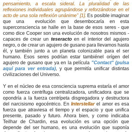
pensamiento, a escala sideral. La pluralidad de las
reflexiones individuales agrupándose y reforzándose en el
acto de una sola reflexión unánime" [1].
Es posible imaginar
que una evolución que desembocaría en esta
super
consciencia
se halle en la base de esos seres - que
como dice Cooper son una evolución de nosotros mismos -
capaces de crear un
teseracto
en el interior del agujero
negro, o de crear un agujero de gusano para llevarnos hasta
él, y también junto a un planeta colonizable para el ser
humano. Esos seres podrían estar tambiénel orígen del
agujero de gusano que ya en la película
"Contact" (pulsa
aquí para ver entrada)
,
y que permitía unificar distintas
civilizaciones del Universo.
Y en el núcleo de esa consciencia suprema estaría el amor
como fuerza centrífuga centralizadora, unificadora que se
opondría a la fuerza centrípeta disgregadora y destructora
del narcisismo egocéntrico.
En
Interstellar
el amor es esa
fuerza que atraviesa el tiempo y el espacio y que unifica
presente, pasado y futuro. Ahora bien, y como indicaba
Teilhar de Chardin, esa evolución es una opción que
depende del ser humano, es una evolución que suponía